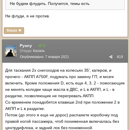
Не будем флудить. Получится, темы есть
Не флуди, я не против.
Вверх
Pyany
41
Откуда:
Казань
Опубликовано:
7 января 2021
#19
Для таскания 2х снегоходов на колесьях 35', катеров, и
прочего - АКПП А750F, подумать про замену ГП, и мозги
включить. Кроме положения D, есть еще 4, 3, 2 - помогающие
не менять колодки чаще масла в ДВС, и L в АКПП, и L - в
раздатке, позволяющие не перегревать АКПП.
Со временем понадобятся клавиши 2nd при положении 2 в
АКПП и L в раздатке.
Потом (до этого я еще не дорос) распаяете коробочку под
правой ногой пассажира, чтоб пониженная включалась без
центрдифлока, и задний лок без пониженной.