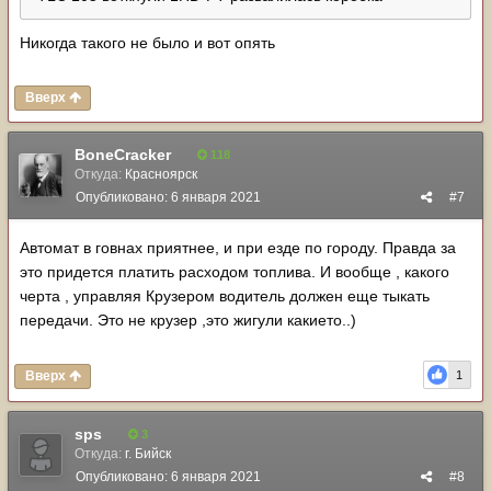
Никогда такого не было и вот опять
Вверх
BoneCracker
118
Откуда:
Красноярск
Опубликовано:
6 января 2021
#7
Автомат в говнах приятнее, и при езде по городу. Правда за
это придется платить расходом топлива. И вообще , какого
черта , управляя Крузером водитель должен еще тыкать
передачи. Это не крузер ,это жигули какието..)
Вверх
1
sps
3
Откуда:
г. Бийск
Опубликовано:
6 января 2021
#8