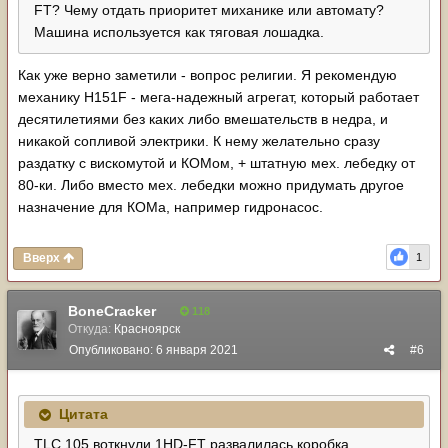
FT? Чему отдать приоритет миханике или автомату?
Машина используется как тяговая лошадка.
Как уже верно заметили - вопрос религии. Я рекомендую
механику H151F - мега-надежный агрегат, который работает
десятилетиями без каких либо вмешательств в недра, и
никакой сопливой электрики. К нему желательно сразу
раздатку с вискомутой и КОМом, + штатную мех. лебедку от
80-ки. Либо вместо мех. лебедки можно придумать другое
назначение для КОМа, например гидронасос.
Вверх
1
BoneCracker
118
Откуда:
Красноярск
Опубликовано:
6 января 2021
#6
Цитата
TLC 105 воткнули 1HD-FT развалилась коробка