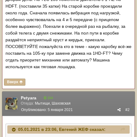
HDFT. (поставили 35 катки) На старой коробке проездили
около года. Сначала появилась вибрация под нагрузкой,
особенно чувствовалаль на 4 и 5 передаче (с прицепом
более выражено). Поехали в очередной раз на рыбалку, за
собой телега с двумя снежиками. На пол пути в коробке
раздаётся неприятный хруст и кирдык, приехали.
ПОСОВЕТУЙТЕ пожалуйста кто в теме - какую каробку всё-же
поставить на 105-ку при замене движка на 1HD-FT? Чему
отдать приоритет миханике или автомату? Машина
используется как тяговая лошадка.
Вверх
Petyara
154
Откуда:
Мытищи, Шаховская
Опубликовано:
5 января 2021
#2
05.01.2021 в 23:06,
Евгений ЖЕФ
сказал: