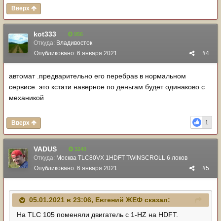
Вверх
kot333
956
Откуда:
Владивосток
Опубликовано:
6 января 2021
#4
автомат .предварительно его перебрав в нормальном
сервисе. это кстати наверное по деньгам будет одинаково с
механикой
Вверх
1
VADUS
3240
Откуда:
Москва TLC80VX 1HDFT TWINSCROLL 6 локов
Опубликовано:
6 января 2021
#5
05.01.2021 в 23:06,
Евгений ЖЕФ
сказал:
На TLC 105 поменяли двигатель с 1-HZ на HDFT.