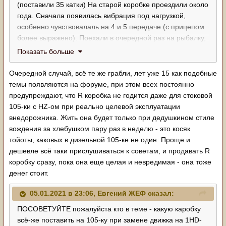
(поставили 35 катки) На старой коробке проездили около
года. Сначала появилась вибрация под нагрузкой,
особенно чувствовалаль на 4 и 5 передаче (с прицепом
более выражено). Поехали в очередной раз на рыбалку,
за собой телега с двумя снежиками. На пол пути в
Показать больше
коробке раздаётся неприятный хруст и кирдык,
приехали.
Очередной случай, всё те же грабли, лет уже 15 как подобные
темы появляются на форуме, при этом всех постоянно
предупреждают, что R коробка не годится даже для стоковой
105-ки с HZ-ом при реально целевой эксплуатации
внедорожника. Жить она будет только при дедушкином стиле
вождения за хлебушком пару раз в неделю - это косяк
тойоты, каковых в дизельной 105-ке не один. Проще и
дешевле всё таки прислушиваться к советам, и продавать R
коробку сразу, пока она еще целая и невредимая - она тоже
денег стоит.
05.01.2021 в 23:06,
Евгений ЖЕФ
сказал:
ПОСОВЕТУЙТЕ пожалуйста кто в теме - какую каробку
всё-же поставить на 105-ку при замене движка на 1HD-