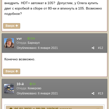
внедрить HDT+ автомат в 105? Допустим, у Олега купить
двиг с коробкой в сборе от 80-ки и впихнуть в 105. Возможно
подобное?
Вверх
vvr
534
Откуда:
Барнаул
Опубликовано:
6 января 2021
#12
Конечно возможно.
Вверх
10-й
53
Откуда:
Кемерово
Опубликовано:
6 января 2021
#13