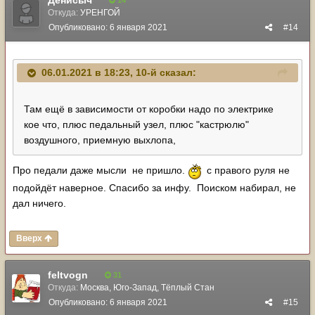
Денисыч
14
Откуда:
УРЕНГОЙ
Опубликовано:
6 января 2021
#14
06.01.2021 в 18:23,
10-й
сказал:
Там ещё в зависимости от коробки надо по электрике
кое что, плюс педальный узел, плюс "кастрюлю"
воздушного, приемную выхлопа,
Про педали даже мысли не пришло.
с правого руля не
подойдёт наверное. Спасибо за инфу. Поиском набирал, не
дал ничего.
Вверх
feltvogn
31
Откуда:
Москва, Юго-Запад, Тёплый Стан
Опубликовано:
6 января 2021
#15