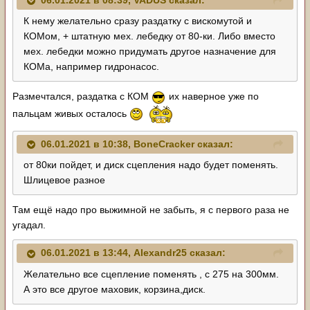
06.01.2021 в 08:39,
VADUS
сказал:
К нему желательно сразу раздатку с вискомутой и
КОМом, + штатную мех. лебедку от 80-ки. Либо вместо
мех. лебедки можно придумать другое назначение для
КОМа, например гидронасос.
Размечтался, раздатка с КОМ
их наверное уже по
пальцам живых осталось
06.01.2021 в 10:38,
BoneCracker
сказал:
от 80ки пойдет, и диск сцепления надо будет поменять.
Шлицевое разное
Там ещё надо про выжимной не забыть, я с первого раза не
угадал.
06.01.2021 в 13:44,
Alexandr25
сказал:
Желательно все сцепление поменять , с 275 на 300мм.
А это все другое маховик, корзина,диск.