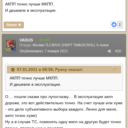
АКПП точно лучше МКПП.
И дешевле в эксплуатации.
Вверх
2
VADUS
3240
Откуда:
Москва TLC80VX 1HDFT TWINSCROLL 6 локов
Опубликовано:
7 января 2021
#20
07.01.2021 в 08:58,
Pyany
сказал:
АКПП точно лучше МКПП.
И дешевле в эксплуатации.
О.... пошли сказки про лупоглазку.... В эксплуатации акпп
дороже, это вот действительно точно. На счет лучше или хуже
- это дело субъективного выбора каждого. Лично для меня,
акпп точно хуже)
Ну а в случае ТС, поменять одну мкпп на другую будет точно