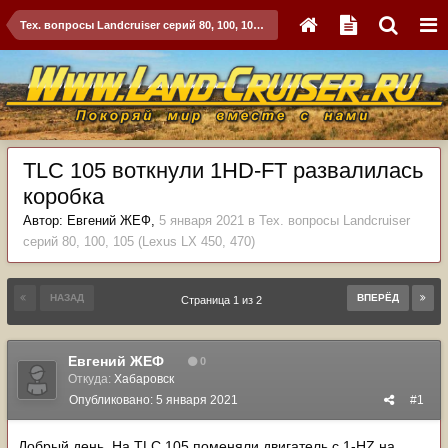
Тех. вопросы Landcruiser серий 80, 100, 105 (Lexus LX 450, 470)
TLC 105 воткнули 1HD-FT развалилась
коробка
Автор:
Евгений ЖЕФ
,
5 января 2021
в
Тех. вопросы Landcruiser
серий 80, 100, 105 (Lexus LX 450, 470)
НАЗАД
ВПЕРЁД
Страница 1 из 2
Евгений ЖЕФ
0
Откуда:
Хабаровск
Опубликовано:
5 января 2021
#1
Добрый день. На TLC 105 поменяли двигатель с 1-HZ на