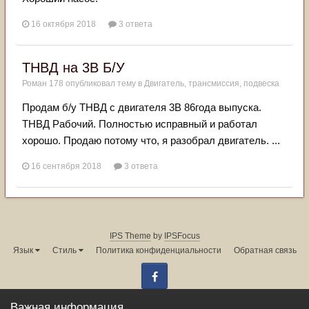
16 октября 2018
3 ответа
ТНВД на 3В Б/У
Роман 178
опубликовал тему в
Двигатель, трансмиссия, подвеска
Продам б/у ТНВД с двигателя 3В 86года выпуска.
ТНВД Рабочий. Полностью исправный и работал
хорошо. Продаю потому что, я разобрал двигатель. ...
16 сентября 2018
3 ответа
IPS Theme
by
IPSFocus
Язык
Стиль
Политика конфиденциальности
Обратная связь
Facebook
Администрация форума:
info@land-cruiser.ru
Важная информация