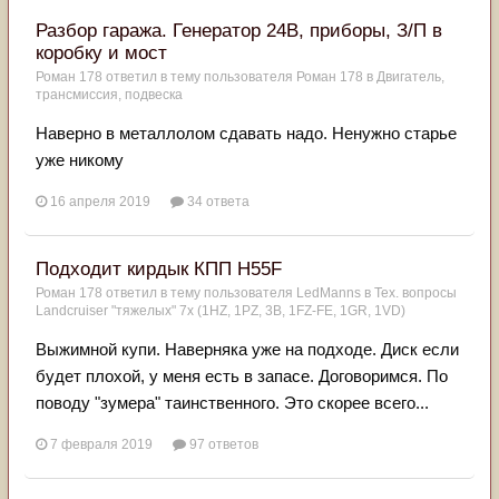
Разбор гаража. Генератор 24В, приборы, З/П в
коробку и мост
Роман 178
ответил в тему пользователя
Роман 178
в
Двигатель,
трансмиссия, подвеска
Наверно в металлолом сдавать надо. Ненужно старье
уже никому
16 апреля 2019
34 ответа
Подходит кирдык КПП H55F
Роман 178
ответил в тему пользователя
LedManns
в
Тех. вопросы
Landcruiser "тяжелых" 7x (1HZ, 1PZ, 3B, 1FZ-FE, 1GR, 1VD)
Выжимной купи. Наверняка уже на подходе. Диск если
будет плохой, у меня есть в запасе. Договоримся. По
поводу "зумера" таинственного. Это скорее всего...
7 февраля 2019
97 ответов