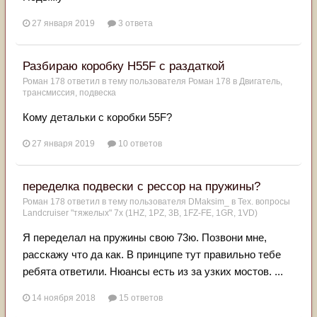
27 января 2019
3 ответа
Разбираю коробку Н55F с раздаткой
Роман 178
ответил в тему пользователя
Роман 178
в
Двигатель,
трансмиссия, подвеска
Кому детальки с коробки 55F?
27 января 2019
10 ответов
переделка подвески с рессор на пружины?
Роман 178
ответил в тему пользователя
DMaksim_
в
Тех. вопросы
Landcruiser "тяжелых" 7x (1HZ, 1PZ, 3B, 1FZ-FE, 1GR, 1VD)
Я переделал на пружины свою 73ю. Позвони мне,
расскажу что да как. В принципе тут правильно тебе
ребята ответили. Нюансы есть из за узких мостов. ...
14 ноября 2018
15 ответов