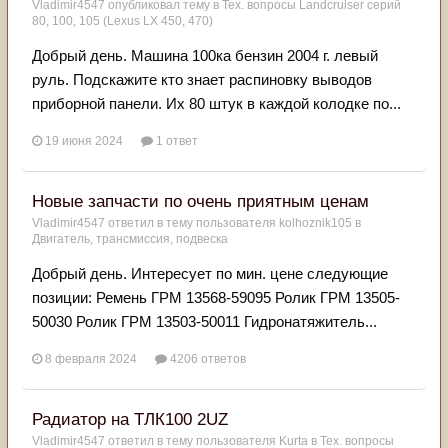
Vladimir4547
опубликовал тему в
Тех. вопросы Landcruiser серий
80, 100, 105 (Lexus LX 450, 470)
Добрый день. Машина 100ка бензин 2004 г. левый
руль. Подскажите кто знает распиновку выводов
приборной панели. Их 80 штук в каждой колодке по...
19 июня 2024
1 ответ
Новые запчасти по очень приятным ценам
Vladimir4547
ответил в тему пользователя
kolhoznik105
в
Двигатель, трансмиссия, подвеска
Добрый день. Интересует по мин. цене следующие
позиции: Ремень ГРМ 13568-59095 Ролик ГРМ 13505-
50030 Ролик ГРМ 13503-50011 Гидронатяжитель...
8 февраля 2024
4206 ответов
Радиатор на ТЛК100 2UZ
Vladimir4547
ответил в тему пользователя
Kurta
в
Тех. вопросы