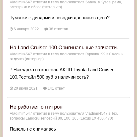
Vladimir4547
ответил в тему пользователя
Sanya.
в
Кузов, рама,
электрика и обвес (экстерьер)
Туманки с диодами и поводки дворников цена?
6 января 2022
38 ответов
На Land Cruiser 100.Оригинальные запчасти.
Vladimir4547
ответил в тему пользователя
Гурчова199
в
Салон и
отделка (интерьер)
7 Накладка на консоль АКПП.Toyota Land Cruiser
100.Рестайл 500 руб в наличии есть?
20 июля 2021
141 ответ
Не работает оптитрон
Vladimir4547
ответил в тему пользователя
Vladimir4547
в
Тех.
вопросы Landcruiser серий 80, 100, 105 (Lexus LX 450, 470)
Панель не снималась