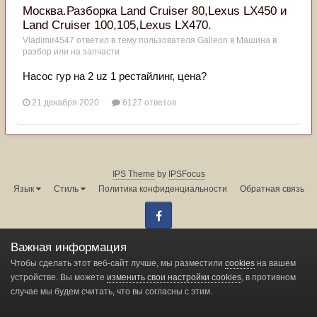
Москва.Разборка Land Cruiser 80,Lexus LX450 и
Land Cruiser 100,105,Lexus LX470.
Vladimir4547
ответил в тему пользователя
Galleon
в
Машина в
разбор или на запчасти
Насос гур на 2 uz 1 рестайлинг, цена?
21 декабря 2020
6127 ответов
IPS Theme
by
IPSFocus
Язык
Стиль
Политика конфиденциальности
Обратная связь
Facebook
Администрация форума:
info@land-cruiser.ru
Важная информация
Powered by Invision Community
Чтобы сделать этот веб-сайт лучше, мы разместили
cookies
на вашем
устройстве. Вы можете
изменить свои настройки cookies
, в противном
случае мы будем считать, что вы согласны с этим.
Change privacy settings