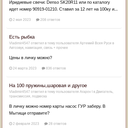
Иридиевые свечи: Denso SK20R11 или по каталогу
идет номер 90919-01210. Ставил за 12 лет на 100ку и...
2 мая 2023
208 ответов
Есть рыбка
Vladimir4547
ответил в тему пользователя
Артемий Всея Руси
в
Автозвук, навигация, связь + прочее
Цены в личку можно?
24 марта 2023
836 ответов
На 100 пружины,шаровая и другое
Vladimir4547
ответил в тему пользователя
Arapov I
в
Двигатель,
трансмиссия, подвеска
В личку можно номер карты насос ГУР заберу. В
Мытищи отправите?
2 февраля 2023
28 ответов