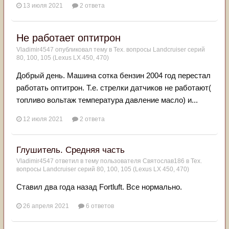
13 июля 2021
2 ответа
Не работает оптитрон
Vladimir4547
опубликовал тему в
Тех. вопросы Landcruiser серий
80, 100, 105 (Lexus LX 450, 470)
Добрый день. Машина сотка бензин 2004 год перестал
работать оптитрон. Т.е. стрелки датчиков не работают(
топливо вольтаж температура давление масло) и...
12 июля 2021
2 ответа
Глушитель. Средняя часть
Vladimir4547
ответил в тему пользователя
Святослав186
в
Тех.
вопросы Landcruiser серий 80, 100, 105 (Lexus LX 450, 470)
Ставил два года назад Fortluft. Все нормально.
26 апреля 2021
6 ответов