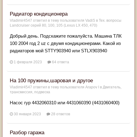
Радиатор кондиционера
Vladimir4547
ответил в тему пользователя
VadiS
в
Тех. вопросы
Landcruiser серий 80, 100, 105 (Lexus LX 450, 470)
Добрый день. Подскажите пожалуйста. Машина ТЛК
100 2004 год 2 uz с двумя кондиционерами. Какой из
радиаторов мой STTY903940 или STLX903940
1 февраля 2023
64 ответа
На 100 пружины,шаровая и другое
Vladimir4547
ответил в тему пользователя
Arapov I
в
Двигатель,
трансмиссия, подвеска
Насос гур 4432060310 или 4431060390 (4431060400)
30 января 2023
28 ответов
Разбор гаража