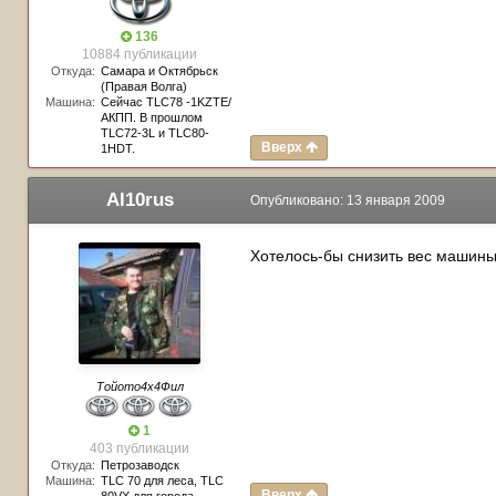
136
10884 публикации
Откуда:
Самара и Октябрьск
(Правая Волга)
Машина:
Сейчас TLC78 -1KZTE/
АКПП. В прошлом
TLC72-3L и TLC80-
Вверх
1HDT.
Al10rus
Опубликовано:
13 января 2009
Хотелось-бы снизить вес машины
Тойото4х4Фил
1
403 публикации
Откуда:
Петрозаводск
Машина:
TLC 70 для леса, TLC
Вверх