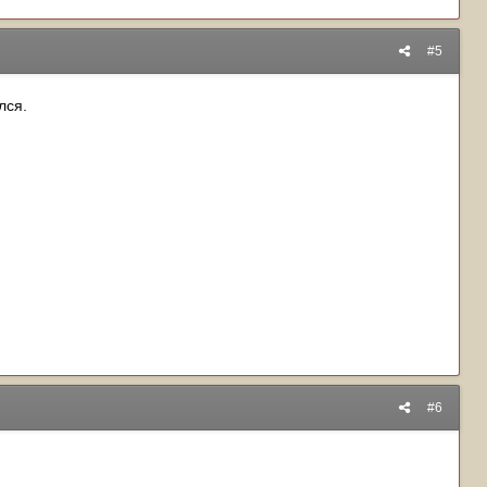
#5
лся.
#6