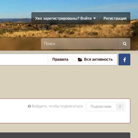
Уже зарегистрированы? Войти
Регистрация
Fa
Правила
Вся активность
Войдите, чтобы подписаться
Подписчики
0