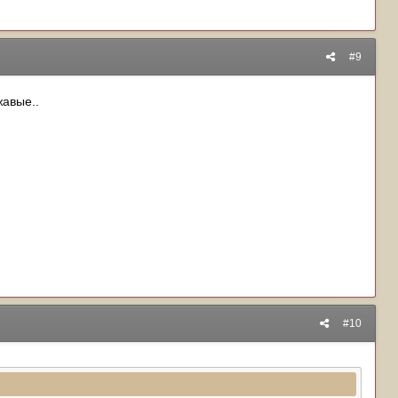
#9
жавые..
#10