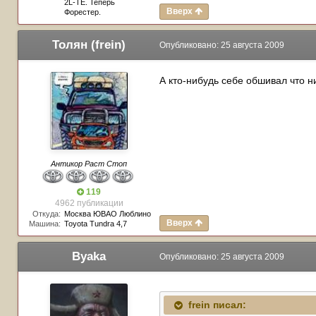
2L-TE. Теперь
Вверх
Форестер.
Толян (frein)
Опубликовано:
25 августа 2009
А кто-нибудь себе обшивал что н
Антикор Раст Стоп
119
4962 публикации
Откуда:
Москва ЮВАО Люблино
Вверх
Машина:
Toyota Tundra 4,7
Byaka
Опубликовано:
25 августа 2009
frein писал: