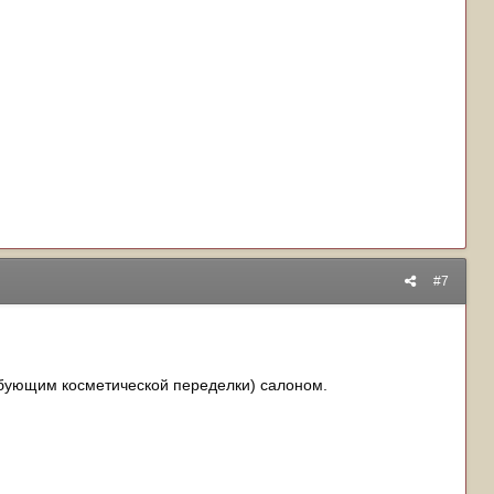
#7
бующим косметической переделки) салоном.