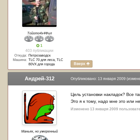
Тойото4х4Фил
1
403 публикации
Откуда:
Петрозаводск
Машина:
TLC 70 для леса, TLC
Вверх
80VX для города
Андрей-312
Опубликовано:
13 января 2009
(измен
Цель установки накладок? Все та
Это я к тому, надо мне это или не
Изменено
13 января 2009
пользоват
Маньяк, но умеренный