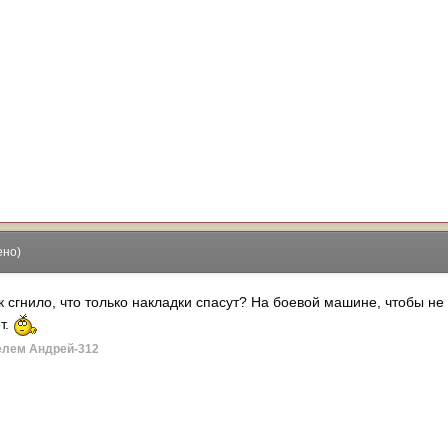
ено)
к сгнило, что только накладки спасут? На боевой машине, чтобы н
т.
елем Андрей-312