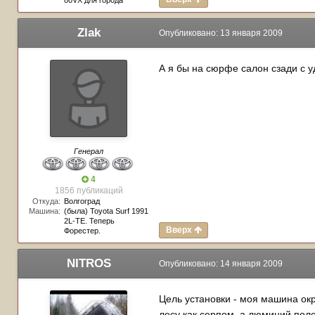
80VX для города
Zlak
Опубликовано:
13 января 2009
А я бы на сюрфе салон сзади с у
Генерал
4
1856 публикаций
Откуда:
Волгоград
Машина:
(была) Toyota Surf 1991
2L-TE. Теперь
Вверх
Форестер.
NITROS
Опубликовано:
14 января 2009
Цель установки - моя машина ок
лесу как серпом ,а люминий поле