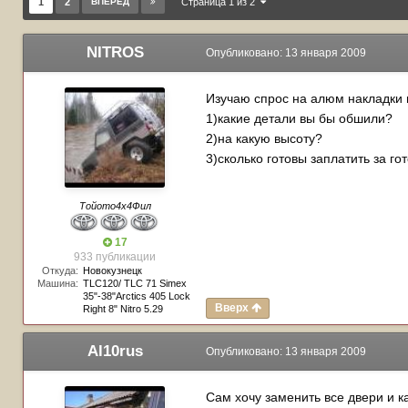
1
2
ВПЕРЁД
Страница 1 из 2
NITROS
Опубликовано:
13 января 2009
Изучаю спрос на алюм накладки 
1)какие детали вы бы обшили?
2)на какую высоту?
3)сколько готовы заплатить за го
Тойото4х4Фил
17
933 публикации
Откуда:
Новокузнецк
Машина:
TLC120/ TLC 71 Simex
35"-38"Arctics 405 Lock
Вверх
Right 8" Nitro 5.29
Al10rus
Опубликовано:
13 января 2009
Сам хочу заменить все двери и к