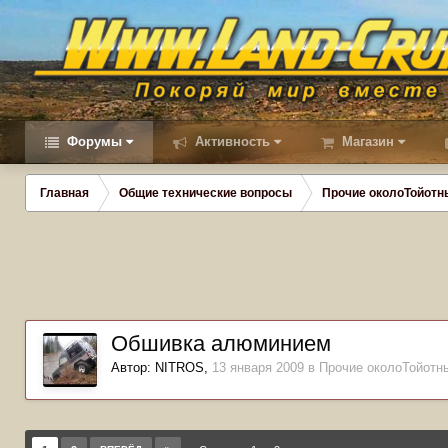
Форумы
Активность
Магазин
Главная
Общие технические вопросы
Прочие околоТойотн
Обшивка алюминием
Автор:
NITROS
,
13 января 2009
в
Прочие околоТойотн