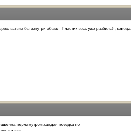
довольствие бы изнутри обшил. Пластик весь уже разбилсЯ, копоца
рашенна перламутром,каждая поездка по
рнул и все.