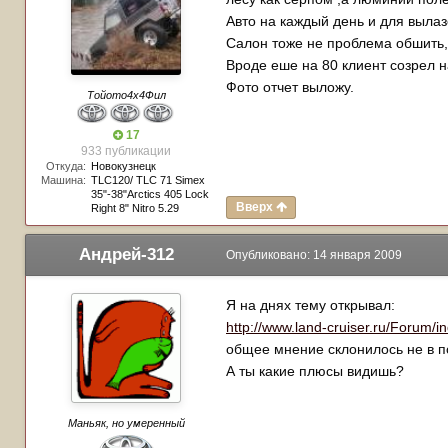
Авто на каждый день и для вылаз
Салон тоже не проблема обшить,м
Вроде еше на 80 клиент созрел н
Фото отчет выложу.
Тойото4х4Фил
17
933 публикации
Откуда:
Новокузнецк
Машина:
TLC120/ TLC 71 Simex
35"-38"Arctics 405 Lock
Вверх
Right 8" Nitro 5.29
Андрей-312
Опубликовано:
14 января 2009
Я на днях тему открывал:
http://www.land-cruiser.ru/Forum
общее мнение склонилось не в 
А ты какие плюсы видишь?
Маньяк, но умеренный