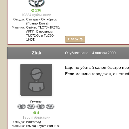
136
10884 публикации
Откуда:
Самара и Октябрьск
(Правая Волга)
Машина:
Сейчас TLC78 -1KZTE/
АКПП. В прошлом
TLC72-3L и TLC80-
Вверх
1HDT.
Zlak
Опубликовано:
14 января 2009
Еще не убитый салон быстро пре
Если машина городская, с нежно
Генерал
4
1856 публикаций
Откуда:
Волгоград
Машина:
(была) Toyota Surf 1991