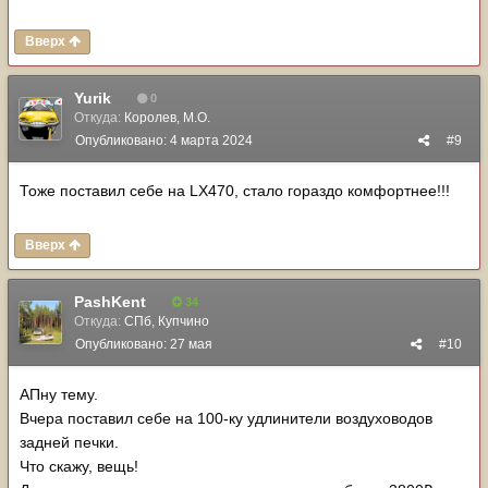
Вверх
Yurik
0
Откуда:
Королев, М.О.
Опубликовано:
4 марта 2024
#9
Тоже поставил себе на LX470, стало гораздо комфортнее!!!
Вверх
PashKent
34
Откуда:
СПб, Купчино
Опубликовано:
27 мая
#10
АПну тему.
Вчера поставил себе на 100-ку удлинители воздуховодов
задней печки.
Что скажу, вещь!