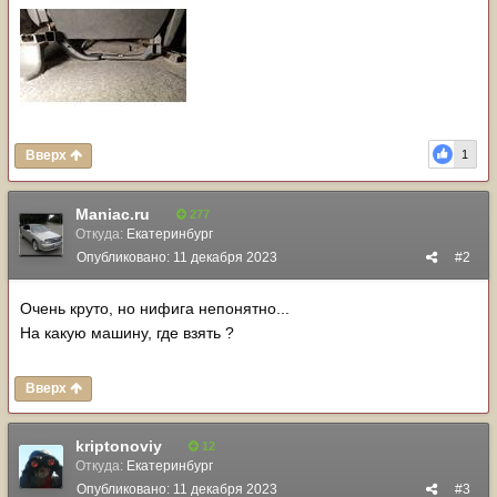
Вверх
1
Maniac.ru
277
Откуда:
Екатеринбург
Опубликовано:
11 декабря 2023
#2
Очень круто, но нифига непонятно...
На какую машину, где взять ?
Вверх
kriptonoviy
12
Откуда:
Екатеринбург
Опубликовано:
11 декабря 2023
#3