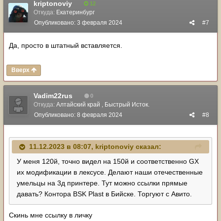
kriptonoviy
12
Откуда:
Екатеринбург
Опубликовано:
3 февраля 2024
#7
Да, просто в штатный вставляется.
Вверх
Vadim22rus
0
Откуда:
Алтайский край , Быстрый Исток.
Опубликовано:
8 февраля 2024
#8
11.12.2023 в 08:07,
kriptonoviy
сказал:
У меня 120й, точно видел на 150й и соответственно GX
их модификации в лексусе. Делают наши отечественные
умельцы на 3д принтере. Тут можно ссылки прямые
давать? Контора BSK Plast в Бийске. Торгуют с Авито.
Скинь мне ссылку в личку