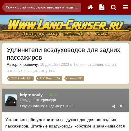
Тюнинг, стайлинг, салон, автозвук и защита от угона
Удлинители воздуховодов для задних
пассажиров
Автор:
kriptonoviy
,
10 декабря 2023
в
Тюнинг, стайлинг, салон,
автозвук и защита от угона
TLC Prado 12x
TLC Prado 15x
Lexus GX
kriptonoviy
12
Откуда:
Екатеринбург
Опубликовано:
10 декабря 2023
#1
Установил себе удлинители воздуховодов для ног задних
пассажиров. Штатные воздуховоды короткие и заканчиваются