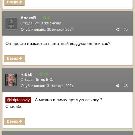
Вверх
АлексВ
42
Откуда:
РФ, я же сказал
Опубликовано:
30 января 2024
#5
Он просто втыкается в штатный воздуховод или как?
Вверх
Ribak
149
Откуда:
Питер В.О.
Опубликовано:
31 января 2024
#6
А можно в личку прямую ссылку ?
@kriptonoviy
Спасибо
Вверх