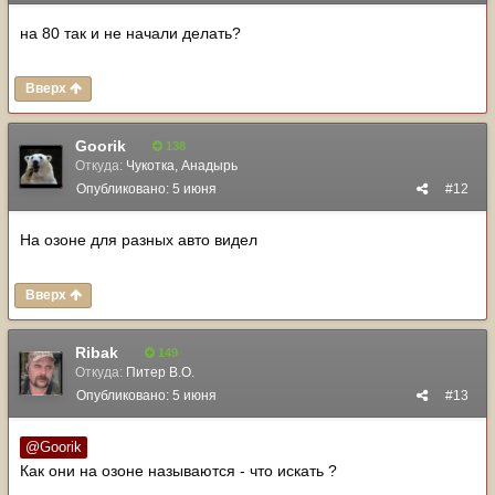
на 80 так и не начали делать?
Вверх
Goorik
138
Откуда:
Чукотка, Анадырь
Опубликовано:
5 июня
#12
На озоне для разных авто видел
Вверх
Ribak
149
Откуда:
Питер В.О.
Опубликовано:
5 июня
#13
@Goorik
Как они на озоне называются - что искать ?