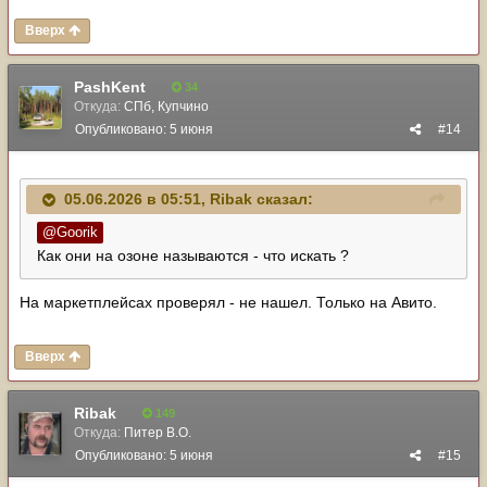
Вверх
PashKent
34
Откуда:
СПб, Купчино
Опубликовано:
5 июня
#14
05.06.2026 в 05:51,
Ribak
сказал:
@Goorik
Как они на озоне называются - что искать ?
На маркетплейсах проверял - не нашел. Только на Авито.
Вверх
Ribak
149
Откуда:
Питер В.О.
Опубликовано:
5 июня
#15