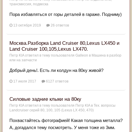
трансмиссия, подвеска
Пора избавляться от горы деталей в гараже. Подниму)
13 октября 2019
26 ответов
Москва.Разборка Land Cruiser 80,Lexus LX450 и
Land Cruiser 100,105,Lexus LX470.
Петр KIA
ответил в тему пользователя
Galleon
в
Машина в разбор
или на запчасти
Добрый день!. Есть ли колдун на 80ку живой?
17 июля 2017
6127 ответов
Силовые задние клыки на 80ку
Петр KIA
ответил в тему пользователя
Петр KIA
в
Тех. вопросы
Landcruiser серий 80, 100, 105 (Lexus LX 450, 470)
Похвастайтесь фотографией! Какая толщина металла?
А, догадался тему посмотреть. У меня тоже из 3мм.