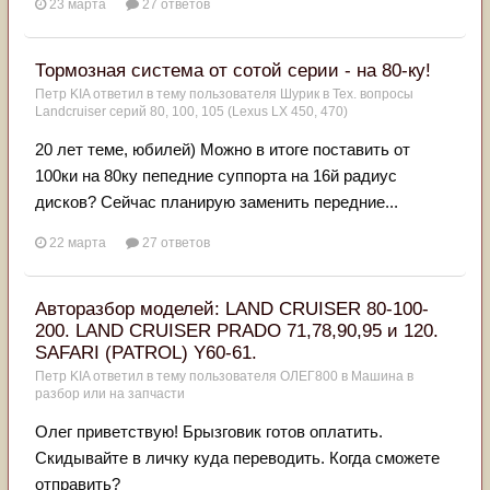
23 марта
27 ответов
Тормозная система от сотой серии - на 80-ку!
Петр KIA
ответил в тему пользователя
Шурик
в
Тех. вопросы
Landcruiser серий 80, 100, 105 (Lexus LX 450, 470)
20 лет теме, юбилей) Можно в итоге поставить от
100ки на 80ку пепедние суппорта на 16й радиус
дисков? Сейчас планирую заменить передние...
22 марта
27 ответов
Авторазбор моделей: LAND CRUISER 80-100-
200. LAND CRUISER PRADO 71,78,90,95 и 120.
SAFARI (PATROL) Y60-61.
Петр KIA
ответил в тему пользователя
ОЛЕГ800
в
Машина в
разбор или на запчасти
Олег приветствую! Брызговик готов оплатить.
Скидывайте в личку куда переводить. Когда сможете
отправить?