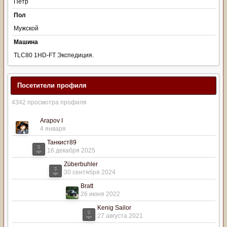
Петр
Пол
Мужской
Машина
TLC80 1HD-FT Экспедиция.
Посетители профиля
4342 просмотра профиля
Arapov I
4 января
Танкист89
16 декабря 2025
Züberbuhler
30 сентября 2024
Bratt
26 июня 2022
Kenig Sailor
27 августа 2021