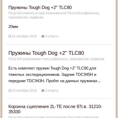
Пружины Tough Dog +2" TLC80
Петр KIA
ответил в тему пользователя
Петр KIA
в
Двигатель,
трансмиссия, подвеска
20мм
14 октября 2019
3 ответа
Пружины Tough Dog +2" TLC80
Петр KIA
опубликовал тему в
Двигатель, трансмиссия, подвеска
Есть комплект пружин Tough Dog +2" TLC80 для
тяжелых экспедиционников. Задние TDC945H и
передние TDC943H. Пробег на данных пружинах...
13 октября 2019
3 ответа
Корзина сцепления 2L-TE после 97г.в. 31210-
35330
Петр KIA
ответил в тему пользователя
Петр KIA
в
Двигатель,