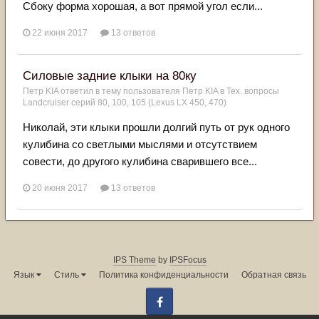
Сбоку форма хорошая, а вот прямой угол если...
22 июня 2017
13 ответов
Силовые задние клыки на 80ку
Петр KIA
ответил в тему пользователя
Петр KIA
в
Тех. вопросы
Landcruiser серий 80, 100, 105 (Lexus LX 450, 470)
Николай, эти клыки прошли долгий путь от рук одного
кулибина со светлыми мыслями и отсутствием
совести, до другого кулибина сварившего все...
20 июня 2017
13 ответов
IPS Theme
by
IPSFocus
Язык
Стиль
Политика конфиденциальности
Обратная связь
Facebook