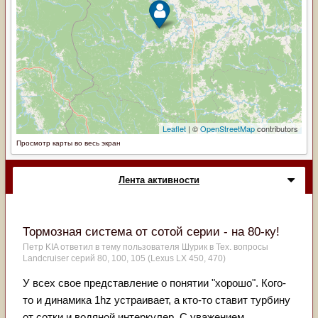
Просмотр карты во весь экран
Лента активности
Тормозная система от сотой серии - на 80-ку!
Петр KIA
ответил в тему пользователя
Шурик
в
Тех. вопросы
Landcruiser серий 80, 100, 105 (Lexus LX 450, 470)
У всех свое представление о понятии "хорошо". Кого-
то и динамика 1hz устраивает, а кто-то ставит турбину
от сотки и водяной интеркулер. С уважением.