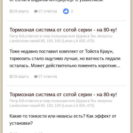
26 марта
27 ответов
2
Тормозная система от сотой серии - на 80-ку!
Петр KIA
ответил в тему пользователя
Шурик
в
Тех. вопросы
Landcruiser серий 80, 100, 105 (Lexus LX 450, 470)
Тоже недавно поставил комплект от Тойота Краун,
тормозить стало ощутимо лучше, но ватность педали
осталась. Может действительно поменять короткие...
26 марта
27 ответов
Тормозная система от сотой серии - на 80-ку!
Петр KIA
ответил в тему пользователя
Шурик
в
Тех. вопросы
Landcruiser серий 80, 100, 105 (Lexus LX 450, 470)
Какие-то тонкости или нюансы есть? Как эффект от
установки?