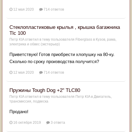
12 мая 2020
714 ответов
Стеклопластиковые крылья , крышка багажника
Tlc 100
Петр KIA
ответил в тему пользователя
Fiberglass
в
Кузов, рама,
электрика и обвес (экстерьер)
Приветствую! Готов приобрести хлопушку на 80-ку.
Сколько по сроку производства получится?
12 мая 2020
714 ответов
Пружины Tough Dog +2" TLC80
Петр KIA
ответил в тему пользователя
Петр KIA
в
Двигатель,
трансмиссия, подвеска
Продано!
16 октября 2019
3 ответа