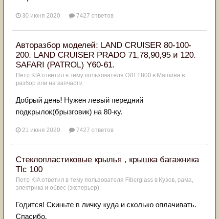
30 июня 2020
7427 ответов
Авторазбор моделей: LAND CRUISER 80-100-
200. LAND CRUISER PRADO 71,78,90,95 и 120.
SAFARI (PATROL) Y60-61.
Петр KIA
ответил в тему пользователя
ОЛЕГ800
в
Машина в
разбор или на запчасти
Добрый день! Нужен левый передний
подкрылок(брызговик) на 80-ку.
21 июня 2020
7427 ответов
Стеклопластиковые крылья , крышка багажника
Tlc 100
Петр KIA
ответил в тему пользователя
Fiberglass
в
Кузов, рама,
электрика и обвес (экстерьер)
Годится! Скиньте в личку куда и сколько оплачивать.
Спасибо.