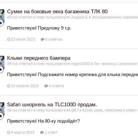
Сумки на боковые окна багажника ТЛК 80
89 rus
ответил в тему пользователя
Андрей Б
в
Экспедиционное снаряжен
Приветствую! Предложу 9 т.р.
23 июля 2023
6 ответов
Клыки переднего бампера
89 rus
ответил в тему пользователя
evgen2803
в
Тех. вопросы Landcruiser
Приветствую! Подскажите номер крепежа для клыка передне
16 апреля 2023
4 ответа
Safari шнорхель на TLC100D продам.
89 rus
ответил в тему пользователя
gt67
в
Кузов, рама, электрика и обвес 
Приветствую! На 80-ку подойдёт?
4 марта 2023
1 ответ