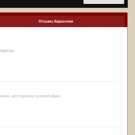
Отзывы барахолки
подвеска
ение, автотуризм и силовой обвес