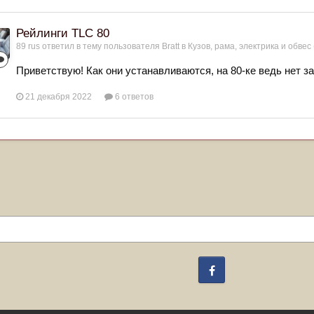
Рейлинги TLC 80
89 rus
ответил в тему пользователя
Bratt
в
Кузов, рама, электрика и обвес
Приветствую! Как они устанавливаются, на 80-ке ведь нет з
21 декабря 2022
6 ответов
Facebook