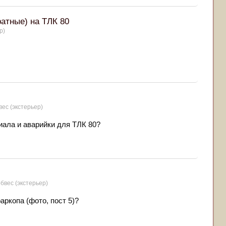
атные) на ТЛК 80
р)
вес (экстерьер)
иала и аварийки для ТЛК 80?
обвес (экстерьер)
ркопа (фото, пост 5)?