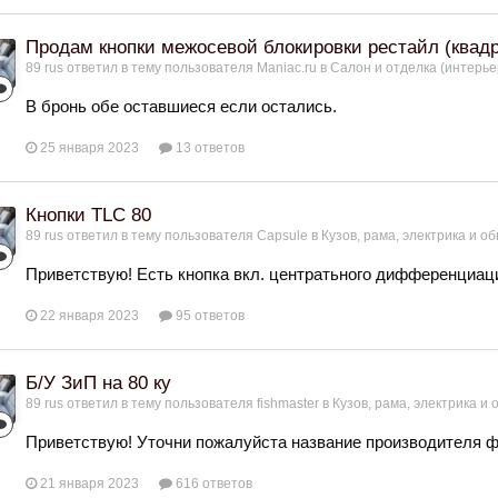
Продам кнопки межосевой блокировки рестайл (квадр
89 rus
ответил в тему пользователя
Maniac.ru
в
Салон и отделка (интерье
В бронь обе оставшиеся если остались.
25 января 2023
13 ответов
Кнопки TLC 80
89 rus
ответил в тему пользователя
Capsule
в
Кузов, рама, электрика и об
Приветствую! Есть кнопка вкл. центратьного дифференциац
22 января 2023
95 ответов
Б/У ЗиП на 80 ку
89 rus
ответил в тему пользователя
fishmaster
в
Кузов, рама, электрика и 
Приветствую! Уточни пожалуйста название производителя фа
21 января 2023
616 ответов