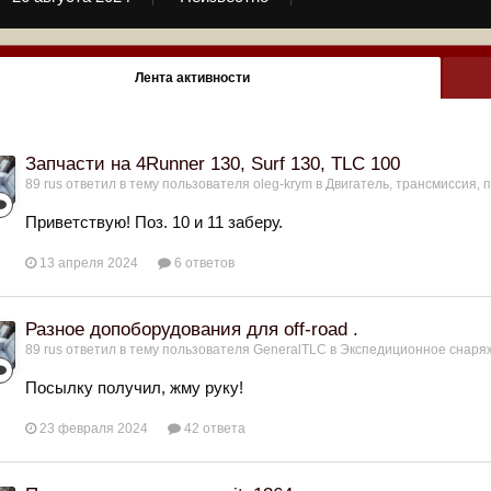
Лента активности
Запчасти на 4Runner 130, Surf 130, TLC 100
89 rus
ответил в тему пользователя
oleg-krym
в
Двигатель, трансмиссия, 
Приветствую! Поз. 10 и 11 заберу.
13 апреля 2024
6 ответов
Разное допоборудования для off-road .
89 rus
ответил в тему пользователя
GeneralTLC
в
Экспедиционное снаряж
Посылку получил, жму руку!
23 февраля 2024
42 ответа