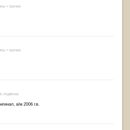
вязь + прочее
вязь + прочее
я, подвеска
гинал, а/м 2006 г.в.