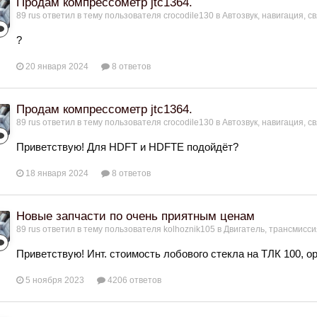
Продам компрессометр jtc1364.
89 rus
ответил в тему пользователя
crocodile130
в
Автозвук, навигация, с
?
20 января 2024
8 ответов
Продам компрессометр jtc1364.
89 rus
ответил в тему пользователя
crocodile130
в
Автозвук, навигация, с
Приветствую! Для HDFT и HDFTE подойдёт?
18 января 2024
8 ответов
Новые запчасти по очень приятным ценам
89 rus
ответил в тему пользователя
kolhoznik105
в
Двигатель, трансмисси
Приветствую! Инт. стоимость лобового стекла на ТЛК 100, ори
5 ноября 2023
4206 ответов