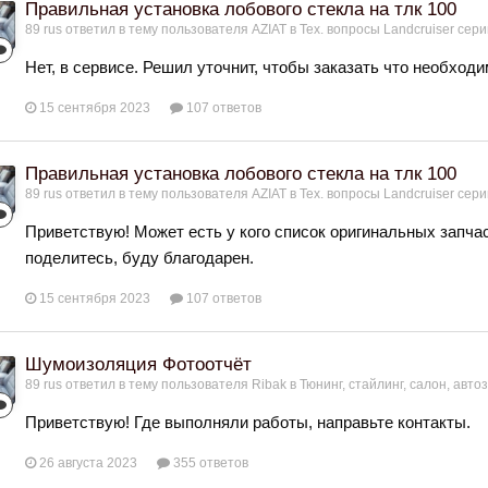
Правильная установка лобового стекла на тлк 100
89 rus
ответил в тему пользователя
AZIAT
в
Тех. вопросы Landcruiser серий
Нет, в сервисе. Решил уточнит, чтобы заказать что необходи
15 сентября 2023
107 ответов
Правильная установка лобового стекла на тлк 100
89 rus
ответил в тему пользователя
AZIAT
в
Тех. вопросы Landcruiser серий
Приветствую! Может есть у кого список оригинальных запча
поделитесь, буду благодарен.
15 сентября 2023
107 ответов
Шумоизоляция Фотоотчёт
89 rus
ответил в тему пользователя
Ribak
в
Тюнинг, стайлинг, салон, авто
Приветствую! Где выполняли работы, направьте контакты.
26 августа 2023
355 ответов