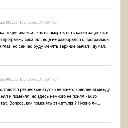
рий 80, 100, 105 (Lexus LX 450, 470)
 откручивается, как на аморте, есть какие зацепки. и
 и программу закачал, ещё не разобрался с программой.
глаз, но сейчас буду менять верхние рычаги, думал...
рий 80, 100, 105 (Lexus LX 450, 470)
болтаются резиновые втулки верхнего крепления между
нял и поменял, но здесь немного не понял как их
лтах. Вопрос, как поменять эти втулки? Нужно ли...