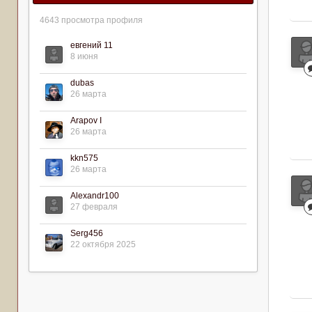
4643 просмотра профиля
евгений 11
8 июня
dubas
26 марта
Arapov I
26 марта
kkn575
26 марта
Alexandr100
27 февраля
Serg456
22 октября 2025