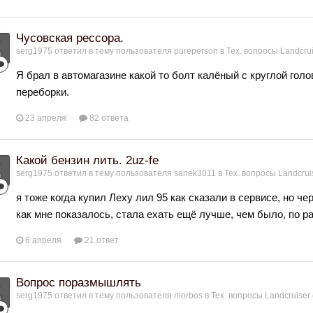
Чусовская рессора.
serg1975
ответил в тему пользователя
pureperson
в
Тех. вопросы Landcrui
Я брал в автомагазине какой то болт калёный с круглой голо
переборки.
23 апреля
82 ответа
Какой бензин лить. 2uz-fe
serg1975
ответил в тему пользователя
sanek3011
в
Тех. вопросы Landcruis
я тоже когда купил Леху лил 95 как сказали в сервисе, но ч
как мне показалось, стала ехать ещё лучше, чем было, по р
6 апреля
21 ответ
Вопрос поразмышлять
serg1975
ответил в тему пользователя
morbos
в
Тех. вопросы Landcruiser 