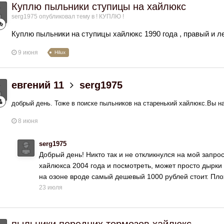
Куплю пыльники ступицы на хайлюкс
serg1975
опубликовал тему в
! КУПЛЮ !
Куплю пыльники на ступицы хайлюкс 1990 года , правый и л
9 июня
Hilux
евгений 11
serg1975
добрый день. Тоже в поиске пыльников на старенький хайлюкс.Вы 
8 июня
serg1975
Добрый день! Никто так и не откликнулся на мой запрос
хайлюкса 2004 года и посмотреть, может просто дырки 
на озоне вроде самый дешевый 1000 рублей стоит. Плохо
23 июля
пыльники передних тормозов хайлюкс