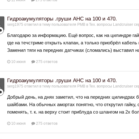
11 июня
275 ответов
Гидроакумуляторы .груши АНС на 100 и 470.
serg1975
ответил в тему пользователя
РМВ
в
Тех. вопросы Landcruiser се
Благодарю за информацию. Ещё вопрос, как на цилиндре гайка
где на течстриме открыть клапан, а только приобрёл кабель
Заменил тяги на передних датчиках (сломались) выставил на 
10 июня
275 ответов
Гидроакумуляторы .груши АНС на 100 и 470.
serg1975
ответил в тему пользователя
РМВ
в
Тех. вопросы Landcruiser се
Добрый день, на днях заметил, что на передних цилиндрах 
шайбами. На обычных амортах понятно, что открутил гайку, с
поменять, т. к. на верху стоит приблуда со шлангом на 2х бо
10 июня
275 ответов