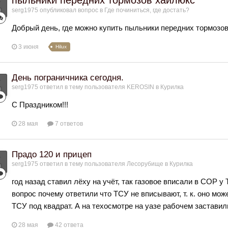
serg1975
опубликовал вопрос в
Где починиться, где достать?
Добрый день, где можно купить пыльники передних тормозов 
3 июня
Hilux
День пограничника сегодня.
serg1975
ответил в тему пользователя
KEROSIN
в
Курилка
С Праздником!!!
28 мая
7 ответов
Прадо 120 и прицеп
serg1975
ответил в тему пользователя
Лесорубище
в
Курилка
год назад ставил лёху на учёт, так газовое вписали в СОР у
вопрос почему ответили что ТСУ не вписывают, т. к. оно мо
ТСУ под квадрат. А на техосмотре на уазе рабочем заставил
28 мая
42 ответа