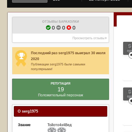
ОТЗЫВЫ БАРАХОЛКИ
0
0
0
Просмотреть отзывы
Последний раз serg1975 выиграл 30 июля
2020
Публикации serg1975 были самыми
популярными!
РЕПУТАЦИЯ
19
Положительный персонаж
О serg1975
Звание
Тойото4х4Вед