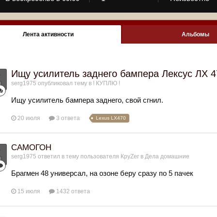
Лента активности
Альбомы
Ищу усилитель заднего бампера Лексус ЛХ 4
serg1975
опубликовал тему в
! КУПЛЮ !
Ищу усилитель бампера заднего, свой сгнил.
20 июля
3 ответа
Lexus LX470
САМОГОН
serg1975
ответил в тему пользователя
КруZer
в
Дела домашние
Брагмен 48 универсал, на озоне беру сразу по 5 пачек
15 июля
1432 ответа