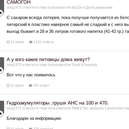
САМОГОН
serg1975
ответил в тему пользователя
КруZer
в
Дела домашние
С сахаром всегда лотерея, пока получше получается из бел
питерский в пластике наверное самый не сладкий и с него вы
выход бывает и 28 и 36 литров готового напитка (41-42 гр.) т
14 июля
1432 ответа
А у кого какие питомцы дома живут?
serg1975
ответил в тему пользователя
Dood
в
Курилка
Вот что у нас появилось
11 июня
791 ответ
Гидроакумуляторы .груши АНС на 100 и 470.
serg1975
ответил в тему пользователя
РМВ
в
Тех. вопросы Landcruiser се
Благодарю за информацию