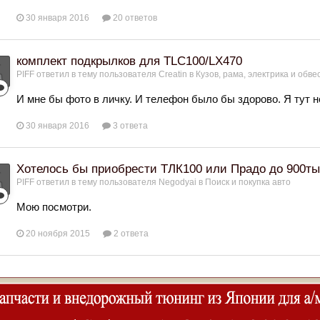
30 января 2016
20 ответов
комплект подкрылков для TLC100/LX470
PIFF
ответил в тему пользователя
Creatin
в
Кузов, рама, электрика и обве
И мне бы фото в личку. И телефон было бы здорово. Я тут н
30 января 2016
3 ответа
Хотелось бы приобрести ТЛК100 или Прадо до 900т
PIFF
ответил в тему пользователя
Negodyai
в
Поиск и покупка авто
Мою посмотри.
20 ноября 2015
2 ответа