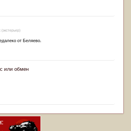
с (экстерьер)
едалеко от Беляево.
ыс или обмен