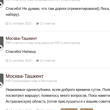
PIFF
ответил в тему пользователя
PIFF
в
Автотуризм
Спасибо! Не думаю, что там дороги отремонтировали)) Леха,
наберу).
11 октября 2022
12 ответов
Москва-Ташкент
PIFF
ответил в тему пользователя
PIFF
в
Автотуризм
Спасибо! Напишу.
11 октября 2022
12 ответов
Москва-Ташкент
PIFF
опубликовал тему в
Автотуризм
Уважаемые одноклубники, всем доброго времени суток. Поя
посмотрел маршрут, появилось много вопросов. Пока намети
Астраханскую) область (готов прислушаться к вашим советам