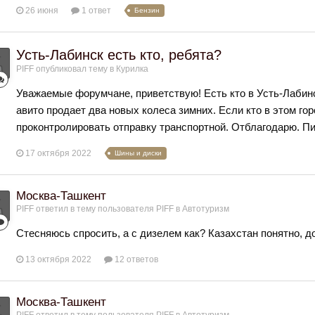
26 июня
1 ответ
Бензин
Усть-Лабинск есть кто, ребята?
PIFF
опубликовал тему в
Курилка
Уважаемые форумчане, приветствую! Есть кто в Усть-Лабинс
авито продает два новых колеса зимних. Если кто в этом го
проконтролировать отправку транспортной. Отблагодарю. Пи
17 октября 2022
Шины и диски
Москва-Ташкент
PIFF
ответил в тему пользователя
PIFF
в
Автотуризм
Стесняюсь спросить, а с дизелем как? Казахстан понятно, д
13 октября 2022
12 ответов
Москва-Ташкент