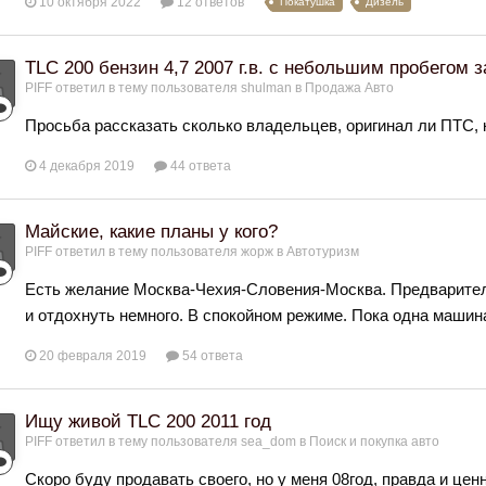
10 октября 2022
12 ответов
Покатушка
Дизель
TLC 200 бензин 4,7 2007 г.в. с небольшим пробегом з
PIFF
ответил в тему пользователя
shulman
в
Продажа Авто
Просьба рассказать сколько владельцев, оригинал ли ПТС, 
4 декабря 2019
44 ответа
Майские, какие планы у кого?
PIFF
ответил в тему пользователя
жорж
в
Автотуризм
Есть желание Москва-Чехия-Словения-Москва. Предваритель
и отдохнуть немного. В спокойном режиме. Пока одна машин
20 февраля 2019
54 ответа
Ищу живой TLC 200 2011 год
PIFF
ответил в тему пользователя
sea_dom
в
Поиск и покупка авто
Скоро буду продавать своего, но у меня 08год, правда и це