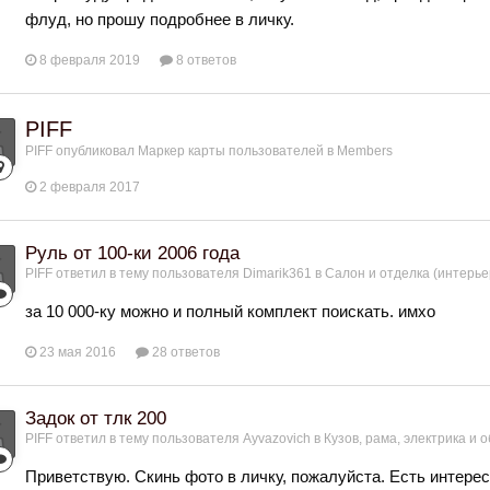
флуд, но прошу подробнее в личку.
8 февраля 2019
8 ответов
PIFF
PIFF
опубликовал Маркер карты пользователей в
Members
2 февраля 2017
Руль от 100-ки 2006 года
PIFF
ответил в тему пользователя
Dimarik361
в
Салон и отделка (интерье
за 10 000-ку можно и полный комплект поискать. имхо
23 мая 2016
28 ответов
Задок от тлк 200
PIFF
ответил в тему пользователя
Ayvazovich
в
Кузов, рама, электрика и о
Приветствую. Скинь фото в личку, пожалуйста. Есть интерес