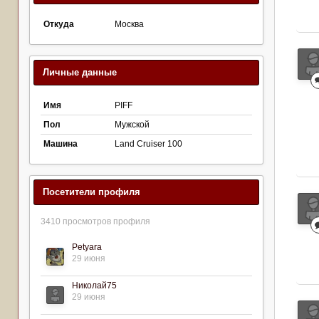
Откуда
Москва
Личные данные
Имя
PIFF
Пол
Мужской
Машина
Land Cruiser 100
Посетители профиля
3410 просмотров профиля
Petyara
29 июня
Николай75
29 июня