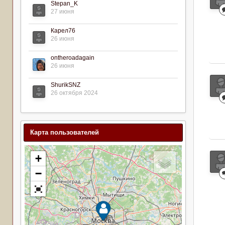
Stepan_K
27 июня
Карел76
26 июня
ontheroadagain
26 июня
ShurikSNZ
26 октября 2024
Карта пользователей