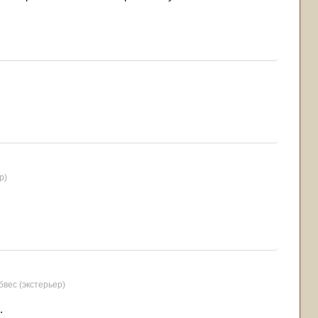
р)
бвес (экстерьер)
.