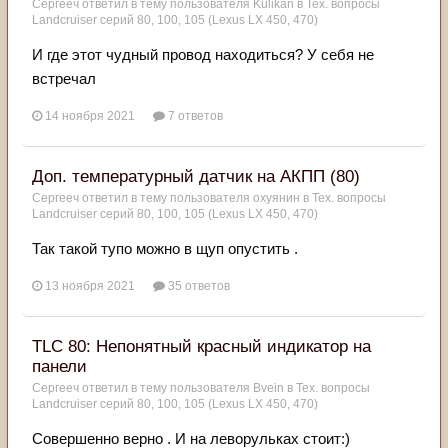
Сергееч
ответил в тему пользователя
Kulikan
в
Тех. вопросы
Landcruiser серий 80, 100, 105 (Lexus LX 450, 470)
И где этот чудный провод находиться? У себя не
встречал
14 ноября 2021
7 ответов
Доп. температурный датчик на АКПП (80)
Сергееч
ответил в тему пользователя
охуянин
в
Тех. вопросы
Landcruiser серий 80, 100, 105 (Lexus LX 450, 470)
Так такой тупо можно в щуп опустить .
13 ноября 2021
35 ответов
TLC 80: Непонятный красный индикатор на
панели
Сергееч
ответил в тему пользователя
Bvein
в
Тех. вопросы
Landcruiser серий 80, 100, 105 (Lexus LX 450, 470)
Совершенно верно . И на леворульках стоит:)