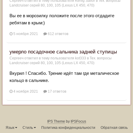
Сергееч
ответил в тему пользователя
Kenig Sailor
в
Тех. вопросы
Landcruiser серий 80, 100, 105 (Lexus LX 450, 470)
Вы ее в морозилку положите после этого отдадите
ребятам в крым:)
5 ноября 2021
612 ответов
умерло посадочное сальника задней ступицы
Сергееч
ответил в тему пользователя
kot333
в
Тех. вопросы
Landcruiser серий 80, 100, 105 (Lexus LX 450, 470)
Вкурил ! Спасибо. Трение идёт там где металическое
кольцо в сальнике.
4 ноября 2021
17 ответов
IPS Theme
by
IPSFocus
Язык
Стиль
Политика конфиденциальности
Обратная связь