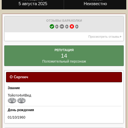
5 августа 2025
Неизвестно
ОТЗЫВЫ БАРАХОЛКИ
0
0
0
Просмотреть отзывы
РЕПУТАЦИЯ
14
Положительный персонаж
О Сергееч
Звание
Тойото4х4Вед
День рождения
01/10/1960