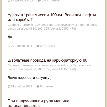
12 декабря 2021
1095 ответов
Удары в трансмиссии 100-ки. Все-таки люфты
или коробка?
Сергееч
ответил в тему пользователя
novosibiryak
в
Тех. вопросы
Landcruiser серий 80, 100, 105 (Lexus LX 450, 470)
Да
30 ноября 2021
232 ответа
В/вольтные провода на карбюраторную 80
Сергееч
ответил в тему пользователя
Kulikan
в
Тех. вопросы
Landcruiser серий 80, 100, 105 (Lexus LX 450, 470)
Легче перенести катушку:)
24 ноября 2021
8 ответов
При выкручивании руля машина
останавливается.