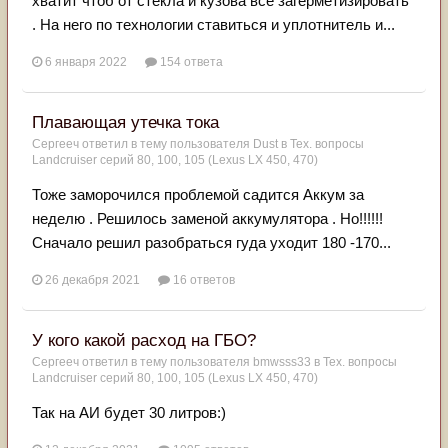
хватит чтоб от стекла и кузова все загерметизировать
. На него по технологии ставиться и уплотнитель и...
6 января 2022
154 ответа
Плавающая утечка тока
Сергееч
ответил в тему пользователя
Dust
в
Тех. вопросы
Landcruiser серий 80, 100, 105 (Lexus LX 450, 470)
Тоже заморочился проблемой садится Аккум за
неделю . Решилось заменой аккумулятора . Но!!!!!!
Сначало решил разобраться гуда уходит 180 -170...
26 декабря 2021
16 ответов
У кого какой расход на ГБО?
Сергееч
ответил в тему пользователя
bmwsss33
в
Тех. вопросы
Landcruiser серий 80, 100, 105 (Lexus LX 450, 470)
Так на АИ будет 30 литров:)