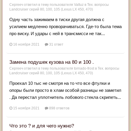
Сергееч
ответил в тему пользователя
Valtuz
в
Тех. вопросы
Landcruiser серий 80, 100, 105 (Lexus LX 450, 470)
Одну часть зажимаем в тиски другая должна с
усилием медленно проворачиваться. Где-то была тема
про виску. И удары с ней в трансмисси не так...
16 ноября 2021
31 ответ
Замена подушек кузова на 80 и 100 .
Сергееч
ответил в тему пользователя
tornado-frost
в
Тех. вопросы
Landcruiser серий 80, 100, 105 (Lexus LX 450, 470)
Проехал 10 тыс не смотря на то что все фтулки и
опоры были просто в хлам особой разницы не заметил
. Да перестал уплотнитель лобового стекла скрипеть...
15 ноября 2021
898 ответов
Что это ? и для чего нужно?