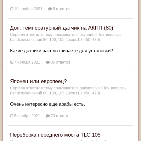
10 ноября 2021
5 ответов
Доп. температурный датчик на АКПП (80)
Сергееч
ответил в тему пользователя
охуянин
в
Тех. вопросы
Landcruiser серий 80, 100, 105 (Lexus LX 450, 470)
Какие датчики рассматриваете для установки?
7 ноября 2021
35 ответов
Японец или европеец?
Сергееч
ответил в тему пользователя
gankmonks
в
Тех. вопросы
Landcruiser серий 80, 100, 105 (Lexus LX 450, 470)
Очень интересно ещё арабы есть.
5 ноября 2021
73 ответа
Переборка переднего моста TLC 105