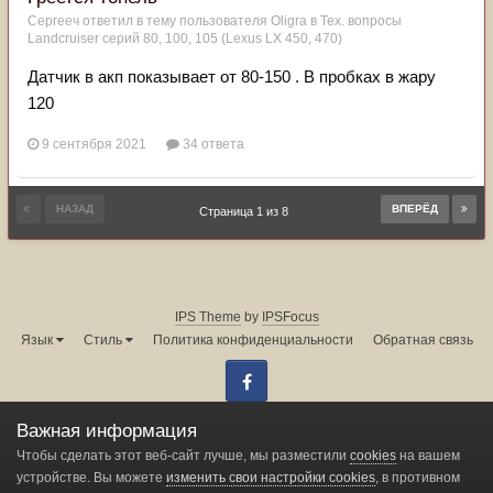
Сергееч
ответил в тему пользователя
Oligra
в
Тех. вопросы
Landcruiser серий 80, 100, 105 (Lexus LX 450, 470)
Датчик в акп показывает от 80-150 . В пробках в жару
120
9 сентября 2021
34 ответа
НАЗАД
ВПЕРЁД
Страница 1 из 8
IPS Theme
by
IPSFocus
Язык
Стиль
Политика конфиденциальности
Обратная связь
Facebook
Администрация форума:
info@land-cruiser.ru
Важная информация
Powered by Invision Community
Чтобы сделать этот веб-сайт лучше, мы разместили
cookies
на вашем
устройстве. Вы можете
изменить свои настройки cookies
, в противном