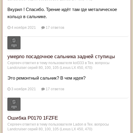
Вкурил ! Спасибо. Трение идёт там где металическое
кольцо в сальнике.
4 ноября 2021
17 ответов
умерло посадочное сальника задней ступицы
Сергееч
ответил в тему пользователя
kot333
в
Тех. вопросы
Landcruiser серий 80, 100, 105 (Lexus LX 450, 470)
Это ремонтный сальник? В чем идея?
3 ноября 2021
17 ответов
Ошибка P0170 1FZFE
Сергееч
ответил в тему пользователя
Ladon
в
Тех. вопросы
Landcruiser серий 80, 100, 105 (Lexus LX 450, 470)