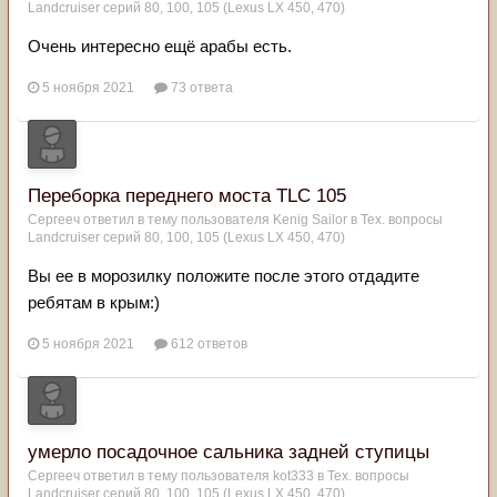
Landcruiser серий 80, 100, 105 (Lexus LX 450, 470)
Очень интересно ещё арабы есть.
5 ноября 2021
73 ответа
Переборка переднего моста TLC 105
Сергееч
ответил в тему пользователя
Kenig Sailor
в
Тех. вопросы
Landcruiser серий 80, 100, 105 (Lexus LX 450, 470)
Вы ее в морозилку положите после этого отдадите
ребятам в крым:)
5 ноября 2021
612 ответов
умерло посадочное сальника задней ступицы
Сергееч
ответил в тему пользователя
kot333
в
Тех. вопросы
Landcruiser серий 80, 100, 105 (Lexus LX 450, 470)