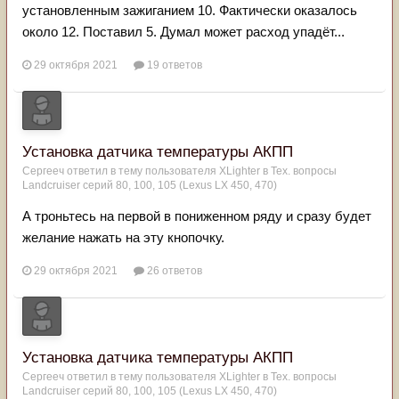
установленным зажиганием 10. Фактически оказалось
около 12. Поставил 5. Думал может расход упадёт...
29 октября 2021
19 ответов
Установка датчика температуры АКПП
Сергееч
ответил в тему пользователя
XLighter
в
Тех. вопросы
Landcruiser серий 80, 100, 105 (Lexus LX 450, 470)
А троньтесь на первой в пониженном ряду и сразу будет
желание нажать на эту кнопочку.
29 октября 2021
26 ответов
Установка датчика температуры АКПП
Сергееч
ответил в тему пользователя
XLighter
в
Тех. вопросы
Landcruiser серий 80, 100, 105 (Lexus LX 450, 470)