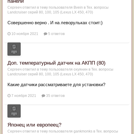
панели
Сергееч
ответил в тему пользователя
Bvein
в
Тех. вопросы
Landcruiser серий 80, 100, 105 (Lexus LX 450, 470)
Совершенно верно . И на леворульках стоит:)
10 ноября 2021
5 ответов
Доп. температурный датчик на АКПП (80)
Сергееч
ответил в тему пользователя
охуянин
в
Тех. вопросы
Landcruiser серий 80, 100, 105 (Lexus LX 450, 470)
Какие датчики рассматриваете для установки?
7 ноября 2021
35 ответов
Японец или европеец?
Сергееч
ответил в тему пользователя
gankmonks
в
Тех. вопросы