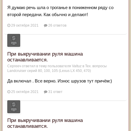
Я думаю речь шла о троганье в пониженном ряду со
второй передачи. Как обычно и делают!
29 октября 2021
26 ответов
При выкручивании руля машина
останавливается.
Сергееч
ответил в тему пользователя
Valtuz
в
Тех. вопросы
Landcruiser серий 80, 100, 105 (Lexus LX 450, 470)
Да включал . Все верно. Износ шрузов тут причём:)
25 октября 2021
31 ответ
При выкручивании руля машина
останавливается.