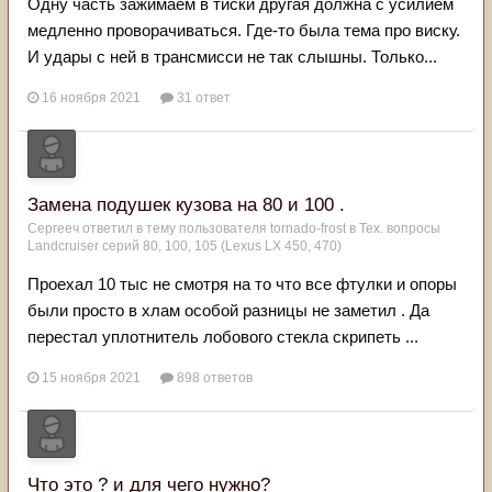
Одну часть зажимаем в тиски другая должна с усилием
медленно проворачиваться. Где-то была тема про виску.
И удары с ней в трансмисси не так слышны. Только...
16 ноября 2021
31 ответ
Замена подушек кузова на 80 и 100 .
Сергееч
ответил в тему пользователя
tornado-frost
в
Тех. вопросы
Landcruiser серий 80, 100, 105 (Lexus LX 450, 470)
Проехал 10 тыс не смотря на то что все фтулки и опоры
были просто в хлам особой разницы не заметил . Да
перестал уплотнитель лобового стекла скрипеть ...
15 ноября 2021
898 ответов
Что это ? и для чего нужно?