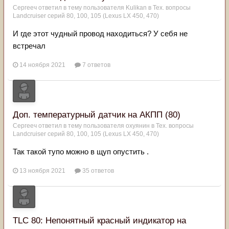
Сергееч
ответил в тему пользователя
Kulikan
в
Тех. вопросы
Landcruiser серий 80, 100, 105 (Lexus LX 450, 470)
И где этот чудный провод находиться? У себя не
встречал
14 ноября 2021
7 ответов
Доп. температурный датчик на АКПП (80)
Сергееч
ответил в тему пользователя
охуянин
в
Тех. вопросы
Landcruiser серий 80, 100, 105 (Lexus LX 450, 470)
Так такой тупо можно в щуп опустить .
13 ноября 2021
35 ответов
TLC 80: Непонятный красный индикатор на