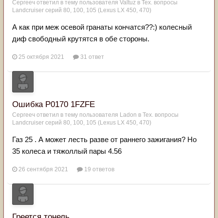
Сергееч
ответил в тему пользователя
Valtuz
в
Тех. вопросы
Landcruiser серий 80, 100, 105 (Lexus LX 450, 470)
А как при меж осевой гранаты кончатся??:) колесный
диф свободный крутятся в обе стороны.
25 октября 2021
31 ответ
Ошибка P0170 1FZFE
Сергееч
ответил в тему пользователя
Ladon
в
Тех. вопросы
Landcruiser серий 80, 100, 105 (Lexus LX 450, 470)
Газ 25 . А может лесть разве от раннего зажигания? Но
35 колеса и тяжоллый пары 4.56
26 сентября 2021
19 ответов
Греется тонель