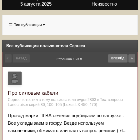
5 августа 2025
Неизвестно
Тип публикации
Все публикации пользователя Сергееч
НАЗАД
ВПЕРЁД
Страница 1 из 8
Про силовые кабели
Сергееч
ответил в тему пользователя
evgen2803
в
Тех. вопросы
Landcruiser серий 80, 100, 105 (Lexus LX 450, 470)
Провод марки ПГВА сечение подбираем по нагрузке .
Все укладываем в гофру. Везде используем
наконечники, обжимать или паять вопрос религии:) Я...