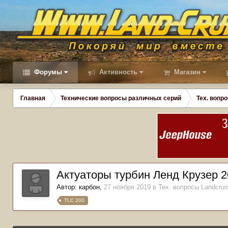
Форумы
Активность
Магазин
Главная
Технические вопросы различных серий
Тех. вопро
Актуаторы турбин Ленд Крузер 2
Автор:
карбон
,
27 ноября 2019
в
Тех. вопросы Landcruis
TLC 200