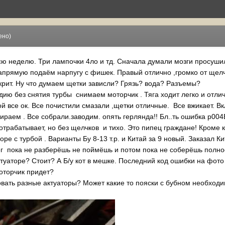
ено)
сю неделю. Три лампочки 4ло и тд. Сначала думали мозги просушил
рямую подаём нарпугу с фишек. Правый отлично ,громко от щелчка
крит. Ну что думаем щетки зависли? Грязь? вода? Разъемы?
ию без снятия турбы снимаем моторчик . Тяга ходит легко и отли
й все ок. Все почистили смазали ,щетки отличные. Все вжикает. 
обираем . Все собрали.заводим. опять герлянда!! Бл..ть ошибка р004
трабатывает, но без щелчков и тихо. Это пипец граждане! Кроме к
ре с турбой . Варианты Бу 8-13 т.р. и Китай за 9 новый. Заказал Ки
ег пока не разберёшь не поймёшь и потом пока не соберёшь полн
ктуаторе? Стоит? А Б/у кот в мешке. Последний код ошибки на фото
оторчик придет?
овать разные актуаторы? Может какие то пояски с бубном необходи