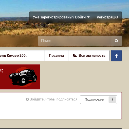
Уже зарегистрированы? Войти
Регистрация
Fa
енд Крузер 200.
Правила
Вся активность
Войдите, чтобы подписаться
Подписчики
3