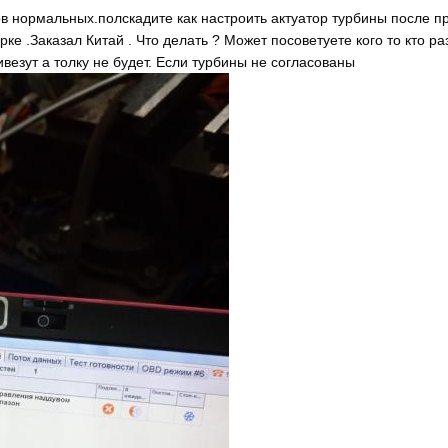
тов нормальных.полскадите как настроить актуатор турбины после 
ке .Заказал Китай . Что делать ? Может посоветуете кого то кто р
езут а толку не будет. Если турбины не согласованы