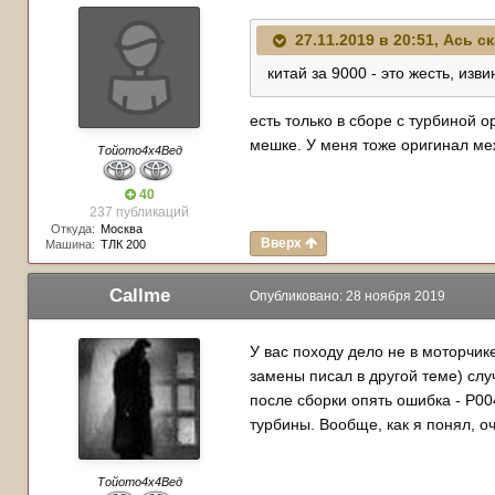
27.11.2019 в 20:51,
Ась
ск
китай за 9000 - это жесть, изви
есть только в сборе с турбиной 
мешке. У меня тоже оригинал меж
Тойото4х4Вед
40
237 публикаций
Откуда:
Москва
Вверх
Машина:
ТЛК 200
Callme
Опубликовано:
28 ноября 2019
У вас походу дело не в моторчике
замены писал в другой теме) слу
после сборки опять ошибка - P00
турбины. Вообще, как я понял, о
Тойото4х4Вед