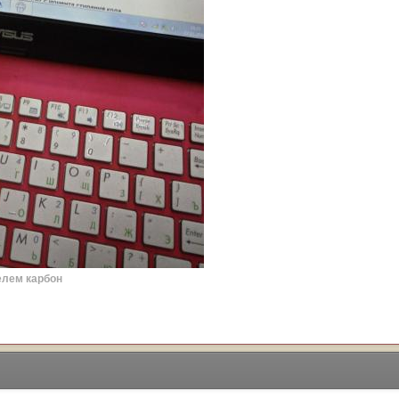
лем карбон