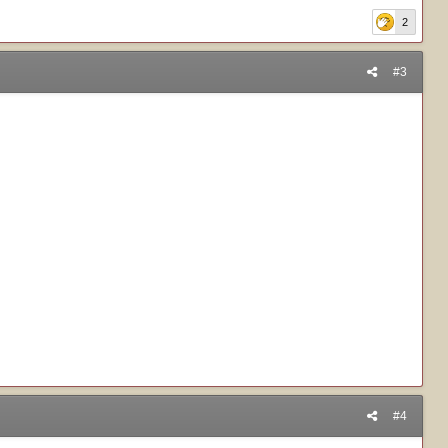
2
#3
#4