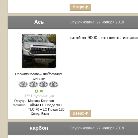
Вверх
Ась
Опубликовано:
27 ноября 2019
китай за 9000 - это жесть, извинит
Полноприводный тойотовод-
маньяк
30
3751 публикация
Откуда:
Москва-Королев
Машина:
Тайота LC Прадо 90 +
TLC 70 + LC Прадо 120
Вверх
+ Хонда Вжик
карбон
Опубликовано:
27 ноября 2019