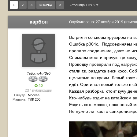
1
2
3
ВПЕРЁД
Страница 1 из 3
карбон
Опубликовано:
27 ноября 2019
(измен
Встрял я со своим крузером на в
Ошибка р004с. Подсоединяем нап
пропало соединение, даже не ис
Снимаем мост и прочую тряхомуд
Проводку проверили под нагрузко
стали т.к. раздатка виси косо. С
Тойото4х4Вед
щелчками по краям. Левый тоже о
идёт. Оригинал новый только в сбо
40
237 публикаций
Каждая разборка стоит кучу ден
Откуда:
Москва
Кто-нибудь ездит на китайском а
Машина:
ТЛК 200
Ездить хоть можно, пока новый м
Не нужно ли как то синхронизир