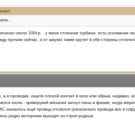
азал:
ните...
оригинал около 100т.р. . у меня отличная турбина. есть основание 
ду прочим сейчас. и от аккума также крутит в обе стороны отлично,
, а в проводке, ищите плохой контакт в косе или обрыв, недавно, к
чился косяк - криворукий механик загнул пины в фишке, когда мери
4C оказалось ещё провод оголился (изначально провода все в гофре
чень редко моторчики выходят из строя родные.