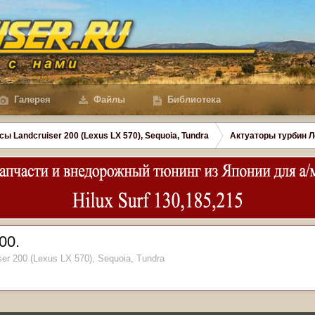
Галерея
Файлы
Библиотека
сы Landcruiser 200 (Lexus LX 570), Sequoia, Tundra
Актуаторы турбин Л
00.
er 200 (Lexus LX 570), Sequoia, Tundra