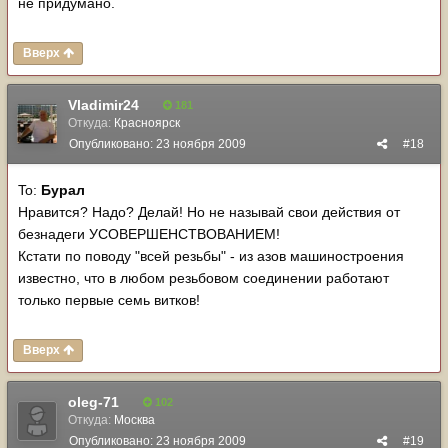
не придумано.
Вверх
Vladimir24
181
Откуда:
Красноярск
Опубликовано:
23 ноября 2009
#18
To:
Бурал
Нравится? Надо? Делай! Но не называй свои действия от
безнадеги УСОВЕРШЕНСТВОВАНИЕМ!
Кстати по поводу "всей резьбы" - из азов машиностроения
известно, что в любом резьбовом соединении работают
только первые семь витков!
Вверх
oleg-71
102
Откуда:
Москва
Опубликовано:
23 ноября 2009
#19