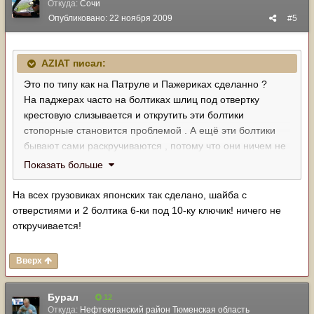
Откуда:
Сочи
Опубликовано:
22 ноября 2009
#5
AZIAT писал:
Это по типу как на Патруле и Пажериках сделанно ?
На паджерах часто на болтиках шлиц под отвертку
крестовую слизывается и открутить эти болтики
стопорные становится проблемой . А ещё эти болтики
бывают сами раскручиваются , потому что они ничем не
контрятся .
Показать больше
Мне кажется все таки крузаковская ( уазовская ) система
надежней и регулировать её проще .
На всех грузовиках японских так сделано, шайба с
808486[/snapback]
отверстиями и 2 болтика 6-ки под 10-ку ключик! ничего не
откручивается!
Вверх
Бурал
12
Откуда:
Нефтеюганский район Тюменская область