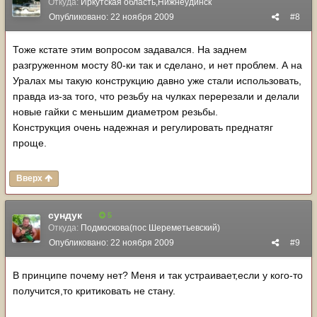
Откуда:
Иркутская область,Нижнеудинск
Опубликовано:
22 ноября 2009
#8
Тоже кстате этим вопросом задавался. На заднем
разгруженном мосту 80-ки так и сделано, и нет проблем. А на
Уралах мы такую конструкцию давно уже стали использовать,
правда из-за того, что резьбу на чулках перерезали и делали
новые гайки с меньшим диаметром резьбы.
Конструкция очень надежная и регулировать преднатяг
проще.
Вверх
сундук
5
Откуда:
Подмоскова(пос Шереметьевский)
Опубликовано:
22 ноября 2009
#9
В принципе почему нет? Меня и так устраивает,если у кого-то
получится,то критиковать не стану.