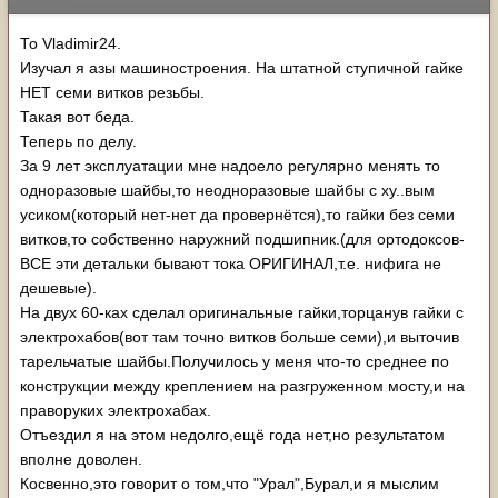
То Vladimir24.
Изучал я азы машиностроения. На штатной ступичной гайке
НЕТ семи витков резьбы.
Такая вот беда.
Теперь по делу.
За 9 лет эксплуатации мне надоело регулярно менять то
одноразовые шайбы,то неодноразовые шайбы с ху..вым
усиком(который нет-нет да провернётся),то гайки без семи
витков,то собственно наружний подшипник.(для ортодоксов-
ВСЕ эти детальки бывают тока ОРИГИНАЛ,т.е. нифига не
дешевые).
На двух 60-ках сделал оригинальные гайки,торцанув гайки с
электрохабов(вот там точно витков больше семи),и выточив
тарельчатые шайбы.Получилось у меня что-то среднее по
конструкции между креплением на разгруженном мосту,и на
праворуких электрохабах.
Отъездил я на этом недолго,ещё года нет,но результатом
вполне доволен.
Косвенно,это говорит о том,что "Урал",Бурал,и я мыслим