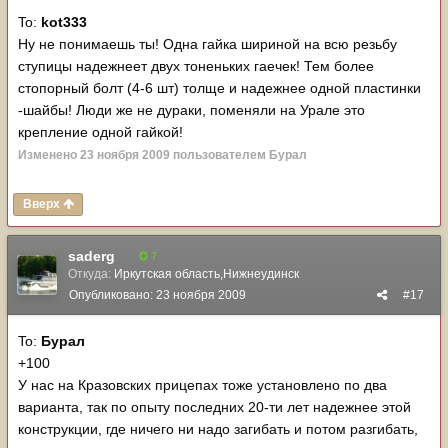
To:
kot333
Ну не понимаешь ты! Одна гайка шириной на всю резьбу
ступицы надежнеет двух тоненьких гаечек! Тем более
стопорный болт (4-6 шт) толще и надежнее одной пластинки
-шайбы! Люди же не дураки, поменяли на Урале это
крепление одной гайкой!
Изменено
23 ноября 2009
пользователем Бурал
Вверх
saderg
7
Откуда:
Иркутская область,Нижнеудинск
Опубликовано:
23 ноября 2009
#17
To:
Бурал
+100
У нас на Кразовских прицепах тоже установлено по два
варианта, так по опыту последних 20-ти лет надежнее этой
конструкции, где ничего ни надо загибать и потом разгибать,