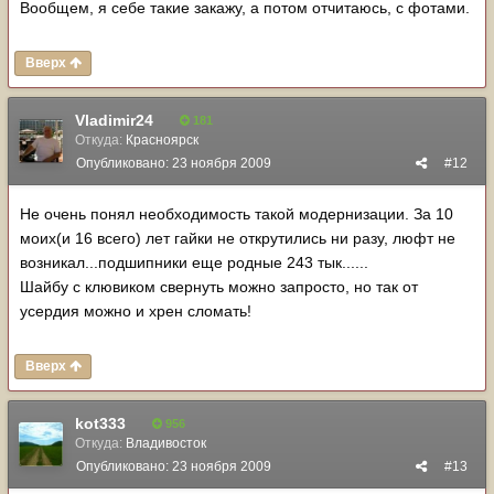
Вообщем, я себе такие закажу, а потом отчитаюсь, с фотами.
Вверх
Vladimir24
181
Откуда:
Красноярск
Опубликовано:
23 ноября 2009
#12
Не очень понял необходимость такой модернизации. За 10
моих(и 16 всего) лет гайки не открутились ни разу, люфт не
возникал...подшипники еще родные 243 тык......
Шайбу с клювиком свернуть можно запросто, но так от
усердия можно и хрен сломать!
Вверх
kot333
956
Откуда:
Владивосток
Опубликовано:
23 ноября 2009
#13