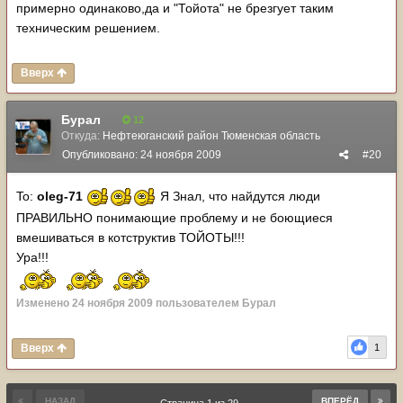
примерно одинаково,да и "Тойота" не брезгует таким
техническим решением.
Вверх
Бурал
12
Откуда:
Нефтеюганский район Тюменская область
Опубликовано:
24 ноября 2009
#20
To:
oleg-71
Я Знал, что найдутся люди
ПРАВИЛЬНО понимающие проблему и не боющиеся
вмешиваться в котструктив ТОЙОТЫ!!!
Ура!!!
Изменено
24 ноября 2009
пользователем Бурал
Вверх
1
НАЗАД
ВПЕРЁД