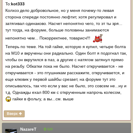
To:
kot333
Колхоз дело добровольное, но у меня почему-то левая
сторона спереди постоянно люфтит, хотя регулировал и
затягивал одинаково. Насчет непонятно чего, то эт ты зря...
тут тогда, на форуме, больше половины занимаются
непонятно чем... Покорректнее, товарисч!!!
Теперь по теме. На той гайке, которую я купил, четыре болта
на М10 и вкручены они радиально. Один болт я подогнал так,
чтобы он вкрутился в паз, а другие с натягом затянул прямо
на резьбу. Обкатки пока не было. Насчет откручивается - не
откручивается - это птушникам расскажите, откручивается, и
еще клювик у первой шайбы срезает, на форуме тут это
описывалось, так что если у вас не было, это совсем не...ну и
т.д. Однажды ехал 800 км с открученным напрочь колесом,
гайки в фольгу, а вы...см. выше
Вверх
NazareT
529