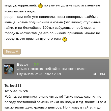
куда уж корректней.
по уму тут другие прилагательные
использовать надо.
рецепт там тебе уже написали. новы стопорные шайбы и
кольца. новые подшибники и новые (это важно) ступичные
гайки. и на ближайшие 100тык забудешь о проблеме. а
городить колхоз там де его по никоим причинам можно не
городить это признак дурного тона
Вверх
Бурал
12
Откуда:
Нефтеюганский район Тюменская область
Опубликовано:
23 ноября 2009
#14
To:
kot333
To:
Vladimir24
Ребята, вы невнимательно читаете! Такие предложения по
поводу постоянной замены гайки на новую и т.д. понятны вам
как жителям двух краевых центров. Но я живу в тайге, и до