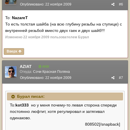
Опубликовано:
22 ноября 2009
#6
To:
NazareT
То есть толстая шайба (на всю глубину резьбы на ступице) с
внутренней резьбой вместо двух гаек и двух шайб!!!
Изменено
22 ноября 2009
пользователем Бурал
Вверх
AZIAT
4430
Откуда:
Сочи Красная Поляна
Опубликовано:
22 ноября 2009
#7
Бурал писал:
To:
kot333
но у меня почему-то левая сторона спереди
постоянно люфтит, хотя регулировал и затягивал
одинаково.
808502[/snapback]