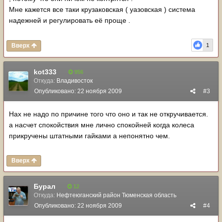
Мне кажется все таки крузаковская ( уазовская ) система
надежней и регулировать её проще .
Вверх
1
kot333
956
Откуда:
Владивосток
Опубликовано:
22 ноября 2009
#3
Нах не надо по причине того что оно и так не откручивается.
а насчет спокойствия мне лично спокойней когда колеса
прикручены штатными гайками а непонятно чем.
Вверх
Бурал
12
Откуда:
Нефтеюганский район Тюменская область
Опубликовано:
22 ноября 2009
#4