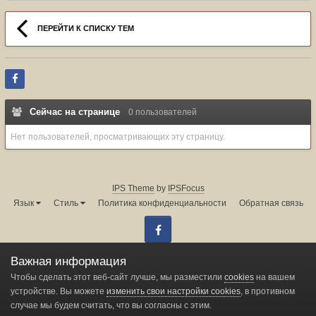
ПЕРЕЙТИ К СПИСКУ ТЕМ
Сейчас на странице
0 пользователей
Нет пользователей, просматривающих эту страницу.
IPS Theme
by
IPSFocus
Язык
Стиль
Политика конфиденциальности
Обратная связь
Facebook
Администрация форума:
info@land-cruiser.ru
Важная информация
Powered by Invision Community
Чтобы сделать этот веб-сайт лучше, мы разместили
cookies
на вашем
устройстве. Вы можете
изменить свои настройки cookies
, в противном
случае мы будем считать, что вы согласны с этим.
Change privacy settings