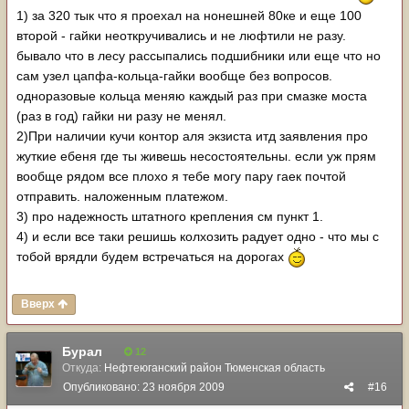
1) за 320 тык что я проехал на нонешней 80ке и еще 100
второй - гайки неоткручивались и не люфтили не разу.
бывало что в лесу рассыпались подшибники или еще что но
сам узел цапфа-кольца-гайки вообще без вопросов.
одноразовые кольца меняю каждый раз при смазке моста
(раз в год) гайки ни разу не менял.
2)При наличии кучи контор аля экзиста итд заявления про
жуткие ебеня где ты живешь несостоятельны. если уж прям
вообще рядом все плохо я тебе могу пару гаек почтой
отправить. наложенным платежом.
3) про надежность штатного крепления см пункт 1.
4) и если все таки решишь колхозить радует одно - что мы с
тобой врядли будем встречаться на дорогах
Вверх
Бурал
12
Откуда:
Нефтеюганский район Тюменская область
Опубликовано:
23 ноября 2009
#16