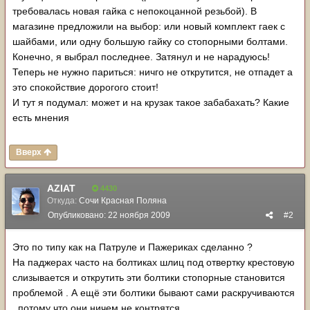
требовалась новая гайка с непокоцанной резьбой). В
магазине предложили на выбор: или новый комплект гаек с
шайбами, или одну большую гайку со стопорными болтами.
Конечно, я выбрал последнее. Затянул и не нарадуюсь!
Теперь не нужно париться: ничго не открутится, не отпадет а
это спокойствие дорогого стоит!
И тут я подумал: может и на крузак такое забабахать? Какие
есть мнения
Вверх
AZIAT
4430
Откуда:
Сочи Красная Поляна
Опубликовано:
22 ноября 2009
#2
Это по типу как на Патруле и Пажериках сделанно ?
На паджерах часто на болтиках шлиц под отвертку крестовую
слизывается и открутить эти болтики стопорные становится
проблемой . А ещё эти болтики бывают сами раскручиваются
, потому что они ничем не контрятся .