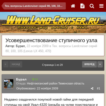
Тех. вопросы Landcruiser серий 80, 100, 105 (Lexus LX 450, 470)
Усовершенствование ступичного узла
Автор:
Бурал
,
22 ноября 2009
в
Тех. вопросы Landcruiser серий
80, 100, 105 (Lexus LX 450, 470)
НАЗАД
ВПЕРЁД
Страница 1 из 29
Бурал
12
Откуда:
Нефтеюганский район Тюменская область
Опубликовано:
22 ноября 2009
#1
Недавно озадачился покупкой новой гайки для передней
ступицы на свой Урал-4320 (резьба на чулке поистерласи и