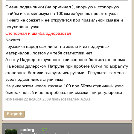
Смени подшипники (на оригинал ), упорную и стопорную
шайбы и как минимум на 100ткм забудешь про этот узел .
Ничего не срежет и не открутится при правильной смазке и
регулировке узла .
Стопорная и шайба одноразовая
.
Nazaret
Грузовики народ сам чинит на земле и из подручных
материалов , поэтому у тебя статистики нет .
А вот у Паджер открученные три спорных болтика это норма .
На новом дилерском Патруле при пробеге 60ткм по асфальту
стопорные болтики выкрутились руками . Результат -замена
всех подшипников ступичных .
На дилерском новом крузаке 100 при 50ткм ступичный узел
был как новый и не потребовал ни смазки , ни регулировки .
Изменено
22 ноября 2009
пользователем AZIAT
Вверх
saderg
7