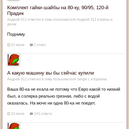
Комплект гайки-шайбы на 80-ку, 90/95, 120-й
Прадик
Андрей-312
ответил в тему пользователя
Андрей-312
в
Шины и
диски
Подниму
15 июля
1 ответ
А какую машину вы бы сейчас купили
Андрей-312
ответил в тему пользователя
Sergei L
в
Курилка
Ваша 80-ка не ехала не потому что Евро какой то низкий
был, а солярка реально грязная, либо с водой
оказалась. На моче ни одна 80-ка не поедет.
10 июля
243 ответа