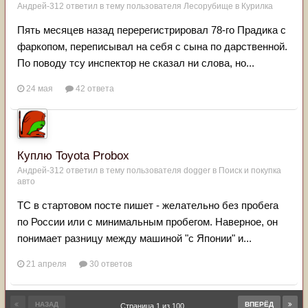
Андрей-312
ответил в тему пользователя
Лесорубище
в
Курилка
Пять месяцев назад перерегистрировал 78-го Прадика с
фаркопом, переписывал на себя с сына по дарственной.
По поводу тсу инспектор не сказал ни слова, но...
24 мая
42 ответа
Куплю Toyota Рrobox
Андрей-312
ответил в тему пользователя
dogger
в
Поиск и покупка
авто
ТС в стартовом посте пишет - желательно без пробега
по России или с минимальным пробегом. Наверное, он
понимает разницу между машиной "с Японии" и...
21 апреля
30 ответов
НАЗАД
ВПЕРЁД
Страница 1 из 100