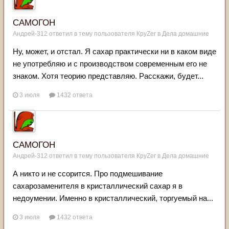
САМОГОН
Андрей-312
ответил в тему пользователя
КруZer
в
Дела домашние
Ну, может, и отстал. Я сахар практически ни в каком виде
не употребляю и с производством современным его не
знаком. Хотя теорию представляю. Расскажи, будет...
3 июля
1432 ответа
САМОГОН
Андрей-312
ответил в тему пользователя
КруZer
в
Дела домашние
А никто и не ссорится. Про подмешивание
сахарозаменителя в кристаллический сахар я в
недоумении. Именно в кристаллический, торгуемый на...
3 июля
1432 ответа