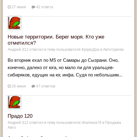
27 июня
42 ответа
Новые территории. Берег моря. Кто уже
отметился?
Андрей-312
ответил в тему пользователя
КукуруДза
в
Автотуризм
Во вторник ехал по М5 от Самары до Сызрани. Оно,
конечно, далеко от юга, но мало ли для уральцев-
сибиряков, едущих на юг, инфа. Судя по небольшим...
26 июня
47 ответов
Прадо 120
Андрей-312
ответил в тему пользователя
shamana76
в
Продажа
Авто