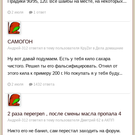
Прадики 90/95, 120. Все шайбы на месте, на некоторых...
2 июля
1 ответ
САМОГОН
Андрей-312
ответил в тему пользователя
КруZer
в
Дела домашние
Ну вот давай подумаем. Есть у тебя кило сахара
чистого. Решил ты его фальсифицировать. Отнял от
этого кила к примеру 200 г. Но покупать я у тебя буду...
2 июля
1432 ответа
2 раза перегрел , после смены масла пропала 4
Андрей-312
ответил в тему пользователя
Дмитрий 62
в
АКПП
Никто его не банил, сам перестал заходить на форум.