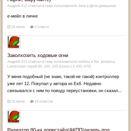
Андрей-312
ответил в тему пользователя
Jeep
в
Дела домашние
е-мейл в личке
18 июля
2 ответа
Заколхозить ходовые огни
Андрей-312
ответил в тему пользователя
morbos
в
Тех. вопросы
Landcruiser серий 80, 100, 105 (Lexus LX 450, 470)
У меня подобный (не знаю, такой-не такой) контроллер
уже лет 12. Покупал у автора из Екб. Недавно
связывался с ним по поводу переустановки, он сказал...
18 июля
16 ответов
Радиатор 80-ка дорестайл/АКПП/дизель под