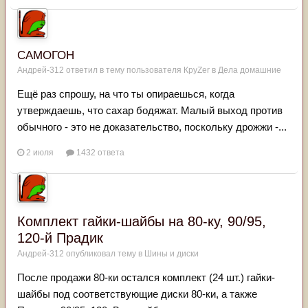
САМОГОН
Андрей-312
ответил в тему пользователя
КруZer
в
Дела домашние
Ещё раз спрошу, на что ты опираешься, когда
утверждаешь, что сахар бодяжат. Малый выход против
обычного - это не доказательство, поскольку дрожжи -...
2 июля
1432 ответа
Комплект гайки-шайбы на 80-ку, 90/95,
120-й Прадик
Андрей-312
опубликовал тему в
Шины и диски
После продажи 80-ки остался комплект (24 шт.) гайки-
шайбы под соответствующие диски 80-ки, а также