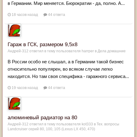
в Германии. Мир меняется. Бюрократии - да, полно. А...
18 часов назад
44 ответа
Гараж в ГСК, размером 9,5х8
Андрей-312
ответил в тему пользователя
harrper
в
Дела домашние
В России особо не слышал, а в Германии такой бизнес
относительно популярен, во всяком случае легко
находится. Но там своя специфика - гаражного сервиса...
19 часов назад
44 ответа
алюминевый радиатор на 80
Андрей-312
ответил в тему пользователя
kot333
в
Тех. вопросы
Landcruiser серий 80, 100, 105 (Lexus LX 450, 470)