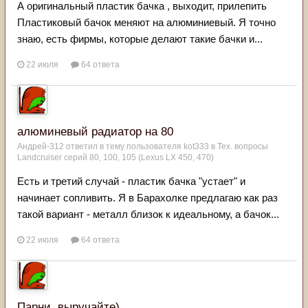
А оригинальный пластик бачка , выходит, прилепить
Пластиковый бачок меняют на алюминиевый. Я точно
знаю, есть фирмы, которые делают такие бачки и...
22 июля
64 ответа
алюминевый радиатор на 80
Андрей-312
ответил в тему пользователя
kot333
в
Тех. вопросы
Landcruiser серий 80, 100, 105 (Lexus LX 450, 470)
Есть и третий случай - пластик бачка "устает" и
начинает сопливить. Я в Барахолке предлагаю как раз
такой вариант - металл близок к идеальному, а бачок...
22 июля
64 ответа
Парни, выручайте)