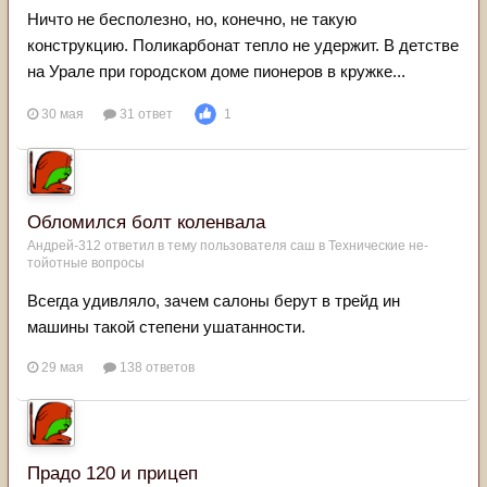
Ничто не бесполезно, но, конечно, не такую
конструкцию. Поликарбонат тепло не удержит. В детстве
на Урале при городском доме пионеров в кружке...
30 мая
31 ответ
1
Обломился болт коленвала
Андрей-312
ответил в тему пользователя
саш
в
Технические не-
тойотные вопросы
Всегда удивляло, зачем салоны берут в трейд ин
машины такой степени ушатанности.
29 мая
138 ответов
Прадо 120 и прицеп