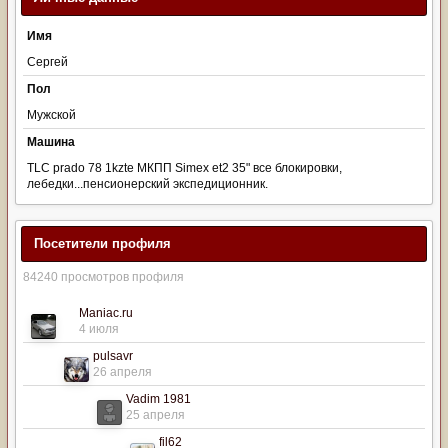
Имя
Сергей
Пол
Мужской
Машина
TLC prado 78 1kzte МКПП Simex et2 35" все блокировки,
лебедки...пенсионерский экспедиционник.
Посетители профиля
84240 просмотров профиля
Maniac.ru
4 июля
pulsavr
26 апреля
Vadim 1981
25 апреля
fil62