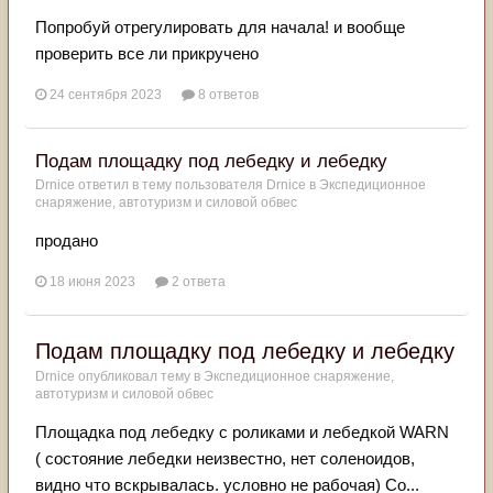
Попробуй отрегулировать для начала! и вообще
проверить все ли прикручено
24 сентября 2023
8 ответов
Подам площадку под лебедку и лебедку
Drnice
ответил в тему пользователя
Drnice
в
Экспедиционное
снаряжение, автотуризм и силовой обвес
продано
18 июня 2023
2 ответа
Подам площадку под лебедку и лебедку
Drnice
опубликовал тему в
Экспедиционное снаряжение,
автотуризм и силовой обвес
Площадка под лебедку с роликами и лебедкой WARN
( состояние лебедки неизвестно, нет соленоидов,
видно что вскрывалась. условно не рабочая) Со...