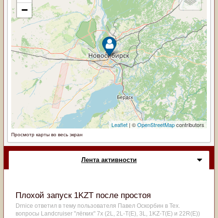
Просмотр карты во весь экран
Лента активности
Плохой запуск 1KZT после простоя
Drnice
ответил в тему пользователя
Павел Оскорбин
в
Тех.
вопросы Landcruiser "лёгких" 7x (2L, 2L-T(Е), 3L, 1KZ-T(E) и 22R(Е))