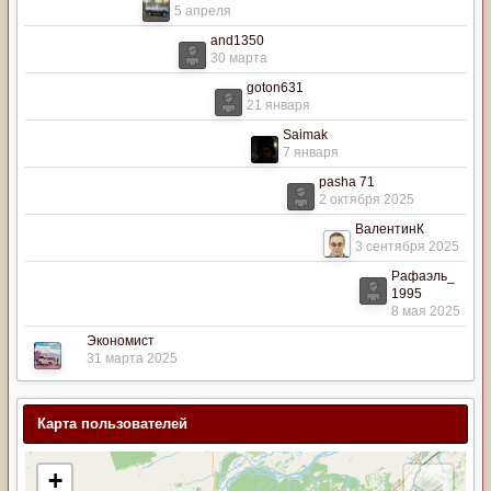
5 апреля
and1350
30 марта
goton631
21 января
Saimak
7 января
pasha 71
2 октября 2025
ВалентинК
3 сентября 2025
Рафаэль_
1995
8 мая 2025
Экономист
31 марта 2025
Карта пользователей