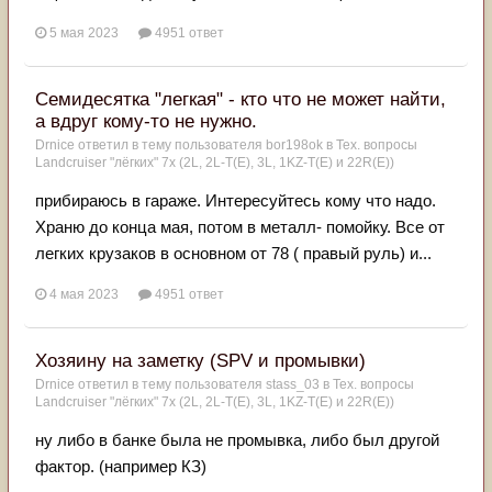
5 мая 2023
4951 ответ
Семидесятка "легкая" - кто что не может найти,
а вдруг кому-то не нужно.
Drnice
ответил в тему пользователя
bor198ok
в
Тех. вопросы
Landcruiser "лёгких" 7x (2L, 2L-T(Е), 3L, 1KZ-T(E) и 22R(Е))
прибираюсь в гараже. Интересуйтесь кому что надо.
Храню до конца мая, потом в металл- помойку. Все от
легких крузаков в основном от 78 ( правый руль) и...
4 мая 2023
4951 ответ
Хозяину на заметку (SPV и промывки)
Drnice
ответил в тему пользователя
stass_03
в
Тех. вопросы
Landcruiser "лёгких" 7x (2L, 2L-T(Е), 3L, 1KZ-T(E) и 22R(Е))
ну либо в банке была не промывка, либо был другой
фактор. (например КЗ)