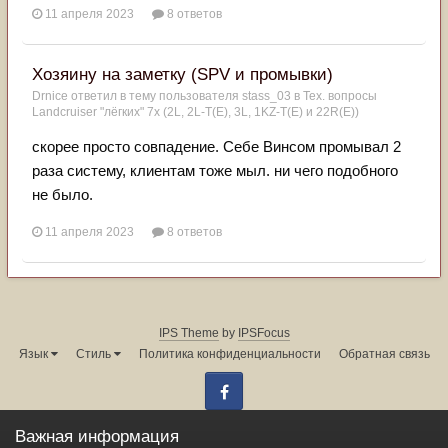
11 апреля 2023
8 ответов
Хозяину на заметку (SPV и промывки)
Drnice
ответил в тему пользователя
stass_03
в
Тех. вопросы
Landcruiser "лёгких" 7x (2L, 2L-T(Е), 3L, 1KZ-T(E) и 22R(Е))
скорее просто совпадение. Себе Винсом промывал 2
раза систему, клиентам тоже мыл. ни чего подобного
не было.
11 апреля 2023
8 ответов
IPS Theme
by
IPSFocus
Язык
Стиль
Политика конфиденциальности
Обратная связь
Facebook
Администрация форума:
info@land-cruiser.ru
Важная информация
Powered by Invision Community