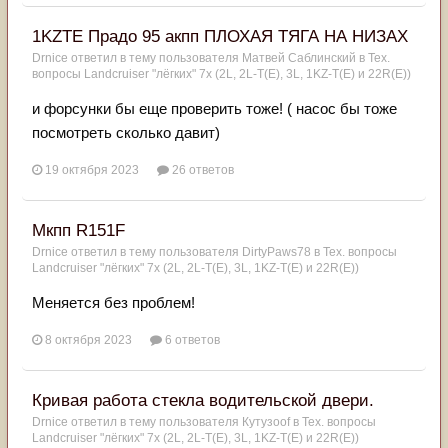
1KZTE Прадо 95 акпп ПЛОХАЯ ТЯГА НА НИЗАХ
Drnice
ответил в тему пользователя
Матвей Саблинский
в
Тех.
вопросы Landcruiser "лёгких" 7x (2L, 2L-T(Е), 3L, 1KZ-T(E) и 22R(Е))
и форсунки бы еще проверить тоже! ( насос бы тоже
посмотреть сколько давит)
19 октября 2023
26 ответов
Мкпп R151F
Drnice
ответил в тему пользователя
DirtyPaws78
в
Тех. вопросы
Landcruiser "лёгких" 7x (2L, 2L-T(Е), 3L, 1KZ-T(E) и 22R(Е))
Меняется без проблем!
8 октября 2023
6 ответов
Кривая работа стекла водительской двери.
Drnice
ответил в тему пользователя
Кутузоof
в
Тех. вопросы
Landcruiser "лёгких" 7x (2L, 2L-T(Е), 3L, 1KZ-T(E) и 22R(Е))