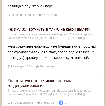
разница в плунжерной паре
20 февраля 2024
47 ответов
Резину 35" воткнуть в тлк70 на какой вылет?
Drnice
ответил в тему пользователя
Сергей119
в
Тех. вопросы
Landcruiser "лёгких" 7x (2L, 2L-T(Е), 3L, 1KZ-T(E) и 22R(Е))
купи сразу пневмопривод и не будешь знать проблем.
электромоторы вечно глючат( после водно-грязевых
процедур) проводка гниет.... короче один геморой.
18 января 2024
98 ответов
Уплотнительные резинки системы
кондиционирования
Drnice
ответил в тему пользователя
davidovaa
в
Тех. вопросы
Landcruiser "лёгких" 7x (2L, 2L-T(Е), 3L, 1KZ-T(E) и 22R(Е))
13 декабря 2023
6 ответов
1