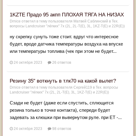
1KZTE Прадо 95 акпп ПЛОХАЯ ТЯГА НА НИЗАХ
Drnice
ответил в тему пользователя
Матвей Саблинский
в
Тех.
вопросы Landcruiser "лёгких" 7x (2L, 2L-T(Е), 3L, 1KZ-T(E) и 22R(Е))
ну скрепку сунуть тоже стоит. вдруг что интересное
будет, вроде датчика температуры воздуха на впуске
или температуры топлива (чек при этом не будет...
24 октября 2023
26 ответов
Резину 35" воткнуть в тлк70 на какой вылет?
Drnice
ответил в тему пользователя
Сергей119
в
Тех. вопросы
Landcruiser "лёгких" 7x (2L, 2L-T(Е), 3L, 1KZ-T(E) и 22R(Е))
Сзади не будет (даже если спустить, сплющится
резина только в точке контакта), спереди будет
задевать за клюшки при вывернутом руле. при ET -...
24 октября 2023
98 ответов