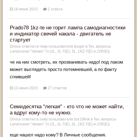
18 июня 2023
2 ответа
Prado78 1kz-te не горит лампа самодиагностики
и индикатор свечей накала - двигатель не
стартует
Drnice
ответил в тему пользователя
kruger
в
Тех. вопросы
Landcruiser "лёгких" 7x (2L, 2L-T(Е), 3L, 1KZ-T(E) и 22R(Е))
че на них смотреть, их прозванивать надо! под лаком
может выглядеть просто потемневшей, а по факту
сгнившей!
13 июня 2023
27 ответов
Семидесятка "легкая" - кто что не может найти,
а вдруг кому-то не нужно.
Drnice
ответил в тему пользователя
bor198ok
в
Тех. вопросы
Landcruiser "лёгких" 7x (2L, 2L-T(Е), 3L, 1KZ-T(E) и 22R(Е))
еще нашел надо кому? В Личные сообщения.