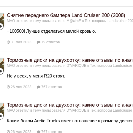
Снятие переднего бампера Land Cruiser 200 (2008)
МАО
ответил в тему пользователя
M@ximE
в
Тех. вопросы Landcruiser 200
+100500! Лучше отделаться малой кровью.
31 мая 2023
19 ответов
Тормозные диски на двухсотку: какие отзывы по ана
МАО
ответил в тему пользователя
D'MARIQUE
в
Тех. вопросы Landcruiser
Не у всех, у меня R20 cтоят.
26 мая 2023
767 ответов
Тормозные диски на двухсотку: какие отзывы по ана
МАО
ответил в тему пользователя
D'MARIQUE
в
Тех. вопросы Landcruiser
Каким боком Arctic Trucks имеет отношение к размеру диско
26 мая 2023
767 ответов