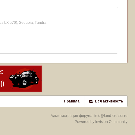
us LX 570), Sequoia, Tundra
Правила
Вся активность
Администрация форума:
info@land-cruiser.ru
Powered by Invision Community