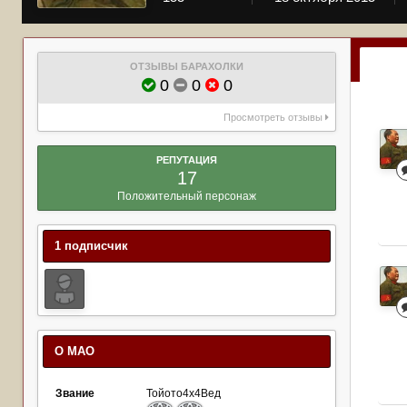
ОТЗЫВЫ БАРАХОЛКИ
0
0
0
Просмотреть отзывы
РЕПУТАЦИЯ
17
Положительный персонаж
1 подписчик
О МАО
Звание
Тойото4х4Вед