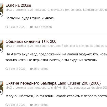
EGR на 200ке
МАО
ответил в тему пользователя
evtkuz
в
Тех. вопросы Landcruiser 200 (
Заглуши, будет тише и мягче.
8 июня 2023
1613 ответов
Обшивки сидений ТЛК 200
МАО
ответил в тему пользователя
Сергей Пенза
в
Тех. вопросы Landcruis
На Авито ахулиард предложений, на любой бюджет, б\у, нов
только кожаные перчатки купить, а ты сидения хочешь
8 июня 2023
25 ответов
Снятие переднего бампера Land Cruiser 200 (2008)
МАО
ответил в тему пользователя
M@ximE
в
Тех. вопросы Landcruiser 200
Могу ошибаться, но грязевик начали ставить с первого реста
3 июня 2023
19 ответов