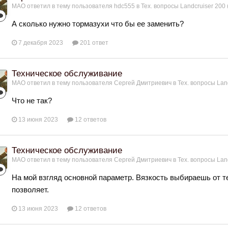
МАО
ответил в тему пользователя
hdc555
в
Тех. вопросы Landcruiser 200 
А сколько нужно тормазухи что бы ее заменить?
7 декабря 2023
201 ответ
Техническое обслуживание
МАО
ответил в тему пользователя
Сергей Дмитриевич
в
Тех. вопросы Land
Что не так?
13 июня 2023
12 ответов
Техническое обслуживание
МАО
ответил в тему пользователя
Сергей Дмитриевич
в
Тех. вопросы Land
На мой взгляд основной параметр. Вязкость выбираешь от те
позволяет.
13 июня 2023
12 ответов