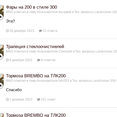
Фары на 200 в стиле 300
МАО
ответил в тему пользователя
батамай
в
Тех. вопросы Landcruiser 200
Эта?
28 декабря 2023
52 ответа
Трапеция стеклоочистиелей
МАО
ответил в тему пользователя
Chernysh
в
Тех. вопросы Landcruiser 20
9 декабря 2023
8 ответов
Тормоза BREMBO на ТЛК200
МАО
ответил в тему пользователя
hdc555
в
Тех. вопросы Landcruiser 200 
Спасибо
7 декабря 2023
201 ответ
Тормоза BREMBO на ТЛК200