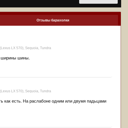
Отзывы барахолки
(Lexus LX 570), Sequoia, Tundra
т ширины шины.
(Lexus LX 570), Sequoia, Tundra
еть как есть. На раслабоне одним или двумя падьцами