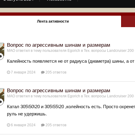
Лента активности
Вопрос по агрессивным шинам и размерам
МАО
ответил в тему пользователя
Egorich
в
Тех. вопросы Landcruiser 200 
Калейность появляется не от радиуса (диаметра) шины, а о
7 января 2024
205 ответов
Вопрос по агрессивным шинам и размерам
МАО
ответил в тему пользователя
Egorich
в
Тех. вопросы Landcruiser 200 
Катал 305\50\20 и 305\55\20 ,колейность есть. Просто охрен
руль не удержишь.
6 января 2024
205 ответов