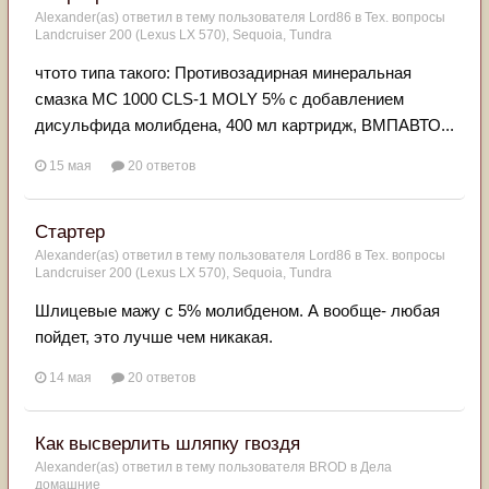
Alexander(as)
ответил в тему пользователя
Lord86
в
Тех. вопросы
Landcruiser 200 (Lexus LX 570), Sequoia, Tundra
чтото типа такого: Противозадирная минеральная
смазка МС 1000 CLS-1 MOLY 5% с добавлением
дисульфида молибдена, 400 мл картридж, ВМПАВТО...
15 мая
20 ответов
Стартер
Alexander(as)
ответил в тему пользователя
Lord86
в
Тех. вопросы
Landcruiser 200 (Lexus LX 570), Sequoia, Tundra
Шлицевые мажу с 5% молибденом. А вообще- любая
пойдет, это лучше чем никакая.
14 мая
20 ответов
Как высверлить шляпку гвоздя
Alexander(as)
ответил в тему пользователя
BROD
в
Дела
домашние