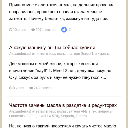
Пришла мне с али такая штука, на дальняк проверил-
понравилась, вроде нога правая стала меньше
затекать. Почему белая- хз, жмякнул не туда при...
10 июня
507 ответов
2
А какую машину вы бы сейчас купили
Alexander(as)
ответил в тему пользователя
Sergei L
в
Курилка
Две машины в моей жизни, которые вызвали
впечатление "вау!!" 1. Мне 12 лет, дедушка покупает
Оку, сажусь за руль и вау- не нужно тянуться к...
8 июня
243 ответа
Частота замены масла в раздатке и редукторах
Alexander(as)
ответил в тему пользователя
Al-Is
в
Тех. вопросы
Landcruiser 200 (Lexus LX 570), Sequoia, Tundra
Не, не нужно такими насосиками качать чистое масло