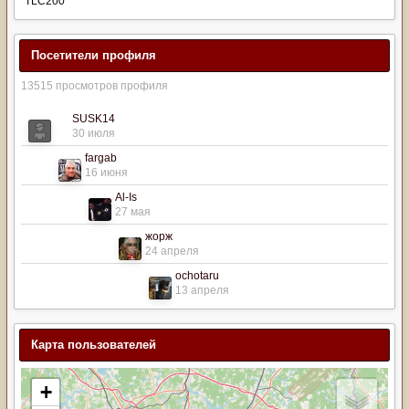
TLC200
Посетители профиля
13515 просмотров профиля
SUSK14
30 июля
fargab
16 июня
Al-Is
27 мая
жорж
24 апреля
ochotaru
13 апреля
Карта пользователей