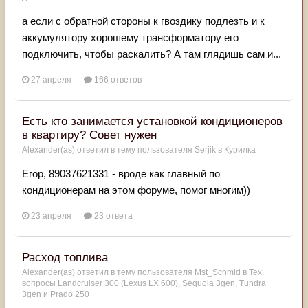
а если с обратной стороны к гвоздику подлезть и к
аккумулятору хорошему трансформатору его
подключить, чтобы раскалить? А там глядишь сам и...
27 апреля
166 ответов
Есть кто занимается установкой кондиционеров
в квартиру? Совет нужен
Alexander(as)
ответил в тему пользователя
Serjik
в
Курилка
Егор, 89037621331 - вроде как главный по
кондиционерам на этом форуме, помог многим))
23 апреля
23 ответа
Расход топлива
Alexander(as)
ответил в тему пользователя
Mst_Schmid
в
Тех.
вопросы Landcruiser 300 (Lexus LX 600), Sequoia 3gen, Tundra
3gen и Prado 250