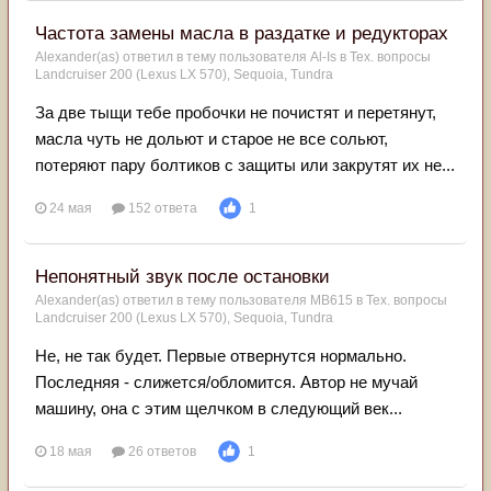
Частота замены масла в раздатке и редукторах
Alexander(as)
ответил в тему пользователя
Al-Is
в
Тех. вопросы
Landcruiser 200 (Lexus LX 570), Sequoia, Tundra
За две тыщи тебе пробочки не почистят и перетянут,
масла чуть не дольют и старое не все сольют,
потеряют пару болтиков с защиты или закрутят их не...
24 мая
152 ответа
1
Непонятный звук после остановки
Alexander(as)
ответил в тему пользователя
MB615
в
Тех. вопросы
Landcruiser 200 (Lexus LX 570), Sequoia, Tundra
Не, не так будет. Первые отвернутся нормально.
Последняя - слижется/обломится. Автор не мучай
машину, она с этим щелчком в следующий век...
18 мая
26 ответов
1