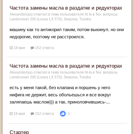
Частота замены масла в раздатке и редукторах
Alexander(as)
ответил в тему пользователя
Al-Is
в
Тех. вопросы
Landcruiser 200 (Lexus LX 570), Sequoia, Tundra
машину как то антикорил таким, потом выкинул. но они
недорогие, поэтому не расстроился.
18 мая
152 ответа
Частота замены масла в раздатке и редукторах
Alexander(as)
ответил в тему пользователя
Al-Is
в
Тех. вопросы
Landcruiser 200 (Lexus LX 570), Sequoia, Tundra
есть у меня такой, без клапана и поршень у него
нифига не держит, весь обольешься и все вокруг
заляпаешь маслом))) а так, приноловчившись-...
18 мая
152 ответа
1
Стартер