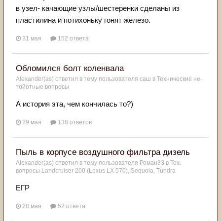
в узел- качающие узлы/шестеренки сделаны из
пластилина и потихоньку гонят железо.
31 мая
152 ответа
Обломился болт коленвала
Alexander(as)
ответил в тему пользователя
саш
в
Технические не-
тойотные вопросы
А история эта, чем кончилась то?)
29 мая
138 ответов
Пыль в корпусе воздушного фильтра дизель
Alexander(as)
ответил в тему пользователя
Роман33
в
Тех.
вопросы Landcruiser 200 (Lexus LX 570), Sequoia, Tundra
ЕГР
28 мая
52 ответа