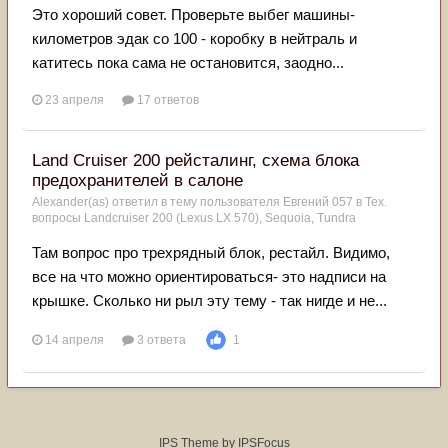
Это хороший совет. Проверьте выбег машины-
километров эдак со 100 - коробку в нейтраль и
катитесь пока сама не остановится, заодно...
23 апреля
17 ответов
Land Cruiser 200 рейсталинг, схема блока
предохранителей в салоне
Alexander(as)
ответил в тему пользователя
Евгений 057
в
Тех.
вопросы Landcruiser 200 (Lexus LX 570), Sequoia, Tundra
Там вопрос про трехрядный блок, рестайл. Видимо,
все на что можно ориентироваться- это надписи на
крышке. Сколько ни рыл эту тему - так нигде и не...
14 апреля
3 ответа
1
IPS Theme
by
IPSFocus