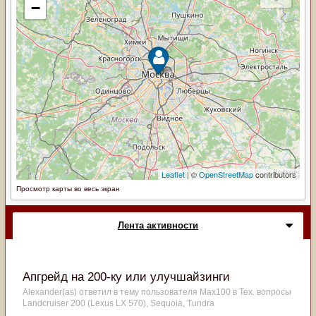
Просмотр карты во весь экран
Лента активности
Апгрейд на 200-ку или улучшайзинги
Alexander(as)
ответил в тему пользователя
Max100
в
Тех. вопросы
Landcruiser 200 (Lexus LX 570), Sequoia, Tundra