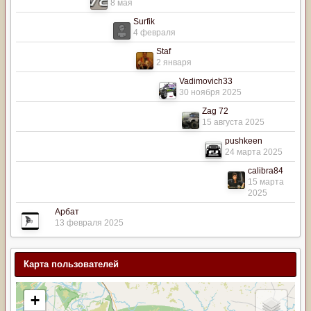
8 мая
Surfik
4 февраля
Staf
2 января
Vadimovich33
30 ноября 2025
Zag 72
15 августа 2025
pushkeen
24 марта 2025
calibra84
15 марта
2025
Арбат
13 февраля 2025
Карта пользователей