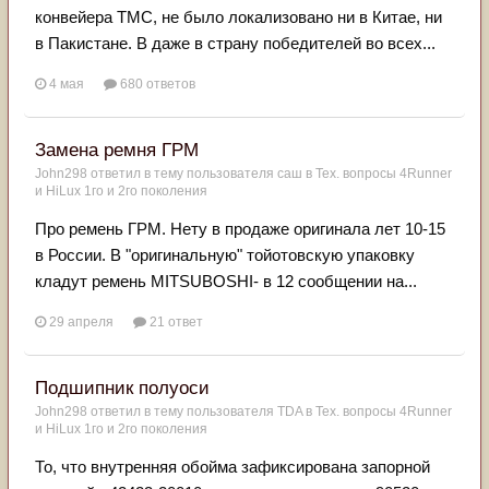
конвейера TMC, не было локализовано ни в Китае, ни
в Пакистане. B даже в страну победителей во всех...
4 мая
680 ответов
Замена ремня ГРМ
John298
ответил в тему пользователя
саш
в
Тех. вопросы 4Runner
и HiLux 1го и 2го поколения
Про ремень ГРМ. Нету в продаже оригинала лет 10-15
в России. В "оригинальную" тойотовскую упаковку
кладут ремень MITSUBOSHI- в 12 сообщении на...
29 апреля
21 ответ
Подшипник полуоси
John298
ответил в тему пользователя
TDA
в
Тех. вопросы 4Runner
и HiLux 1го и 2го поколения
То, что внутренняя обойма зафиксирована запорной