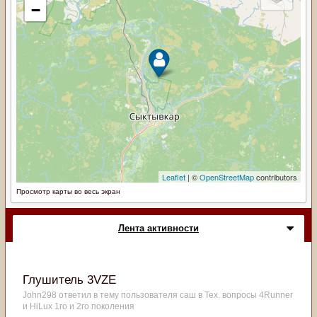
Просмотр карты во весь экран
Лента активности
Глушитель 3VZE
John298
ответил в тему пользователя
саш
в
Тех. вопросы 4Runner
и HiLux 1го и 2го поколения