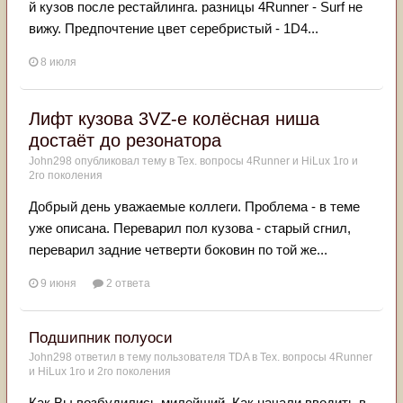
й кузов после рестайлинга. разницы 4Runner - Surf не
вижу. Предпочтение цвет серебристый - 1D4...
8 июля
Лифт кузова 3VZ-e колёсная ниша
достаёт до резонатора
John298
опубликовал тему в
Тех. вопросы 4Runner и HiLux 1го и
2го поколения
Добрый день уважаемые коллеги. Проблема - в теме
уже описана. Переварил пол кузова - старый сгнил,
переварил задние четверти боковин по той же...
9 июня
2 ответа
Подшипник полуоси
John298
ответил в тему пользователя
TDA
в
Тех. вопросы 4Runner
и HiLux 1го и 2го поколения
Как Вы возбудились милейший. Как начали вводить в