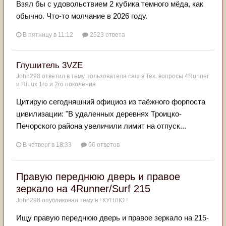
Взял бы с удовольствием 2 кубика темного мёда, как
обычно. Что-то молчание в 2026 году.
В пятницу в 11:12
2523 ответа
Глушитель 3VZE
John298
ответил в тему пользователя
саш
в
Тех. вопросы 4Runner
и HiLux 1го и 2го поколения
Цитирую сегодняшний официоз из таёжного форпоста
цивилизации: "В удаленных деревнях Троицко-
Печорского района увеличили лимит на отпуск...
В четверг в 18:33
66 ответов
Правую переднюю дверь и правое
зеркало на 4Runner/Surf 215
John298
опубликовал тему в
! КУПЛЮ !
Ищу правую переднюю дверь и правое зеркало на 215-