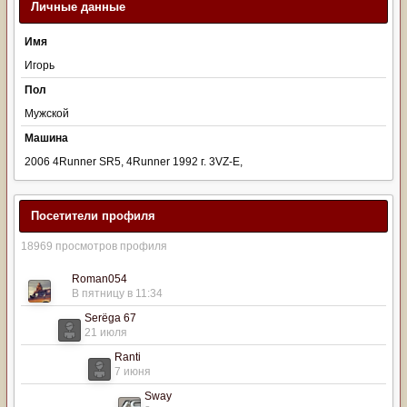
Личные данные
Имя
Игорь
Пол
Мужской
Машина
2006 4Runner SR5, 4Runner 1992 г. 3VZ-E,
Посетители профиля
18969 просмотров профиля
Roman054
В пятницу в 11:34
Serёga 67
21 июля
Ranti
7 июня
Sway