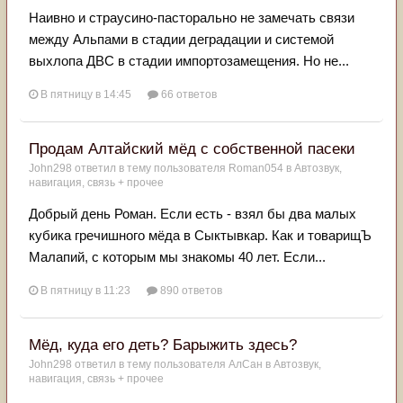
Наивно и страусино-пасторально не замечать связи
между Альпами в стадии деградации и системой
выхлопа ДВС в стадии импортозамещения. Но не...
В пятницу в 14:45
66 ответов
Продам Алтайский мёд с собственной пасеки
John298
ответил в тему пользователя
Roman054
в
Автозвук,
навигация, связь + прочее
Добрый день Роман. Если есть - взял бы два малых
кубика гречишного мёда в Сыктывкар. Как и товарищЪ
Малапий, с которым мы знакомы 40 лет. Если...
В пятницу в 11:23
890 ответов
Мёд, куда его деть? Барыжить здесь?
John298
ответил в тему пользователя
АлСан
в
Автозвук,
навигация, связь + прочее