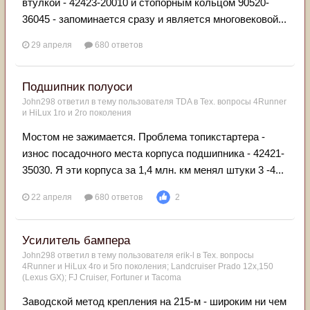
втулкой - 42423-20010 и стопорным кольцом 90520-
36045 - запоминается сразу и является многовековой...
29 апреля
680 ответов
Подшипник полуоси
John298
ответил в тему пользователя
TDA
в
Тех. вопросы 4Runner
и HiLux 1го и 2го поколения
Мостом не зажимается. Проблема топикстартера -
износ посадочного места корпуса подшипника - 42421-
35030. Я эти корпуса за 1,4 млн. км менял штуки 3 -4...
22 апреля
680 ответов
2
Усилитель бампера
John298
ответил в тему пользователя
erik-l
в
Тех. вопросы
4Runner и HiLux 4го и 5го поколения; Landсruiser Prado 12x,150
(Lexus GX); FJ Cruiser, Fortuner и Tacoma
Заводской метод крепления на 215-м - широким ни чем