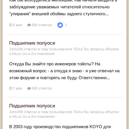
заблуждение уважаемых читателей относительно
"упирания" внешней обоймы заднего ступичного...
9 мая
680 ответов
1
Подшипник полуоси
John298
ответил в тему пользователя
TDA
в
Тех. вопросы 4Runner
и HiLux 1го и 2го поколения
Откуда Вы знайте про инженеров тойоты? На
возможный вопрос - а откуда я знаю - я уже отвечал на
этом форуме и повторять не буду. Ответственно...
7 мая
680 ответов
Подшипник полуоси
John298
ответил в тему пользователя
TDA
в
Тех. вопросы 4Runner
и HiLux 1го и 2го поколения
В 2003 году производство подшипников KOYO для