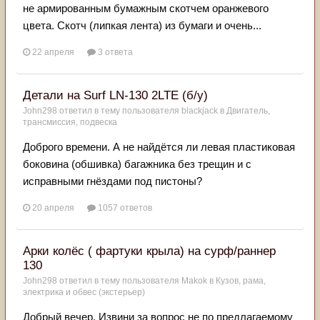
не армированным бумажным скотчем оранжевого
цвета. Скотч (липкая лента) из бумаги и очень...
22 апреля
3 ответа
Детали на Surf LN-130 2LTE (б/у)
John298
ответил в тему пользователя
blackjack
в
Двигатель,
трансмиссия, подвеска
Доброго времени. А не найдётся ли левая пластиковая
боковина (обшивка) багажника без трещин и с
исправными гнёздами под пистоны?
20 апреля
1057 ответов
Арки колëс ( фартуки крыла) на сурф/раннер
130
John298
ответил в тему пользователя
Makok
в
Кузов, рама,
электрика и обвес (экстерьер)
Добрый вечер. Извини за вопрос не по предлагаемому