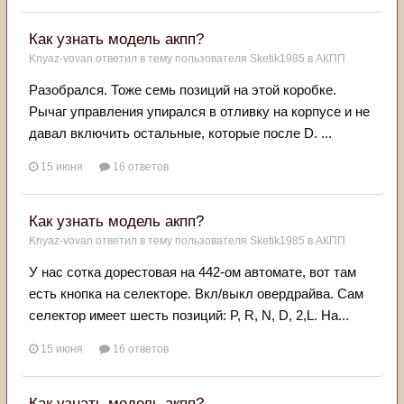
Как узнать модель акпп?
Knyaz-vovan
ответил в тему пользователя
Sketik1985
в
АКПП
Разобрался. Тоже семь позиций на этой коробке.
Рычаг управления упирался в отливку на корпусе и не
давал включить остальные, которые после D. ...
15 июня
16 ответов
Как узнать модель акпп?
Knyaz-vovan
ответил в тему пользователя
Sketik1985
в
АКПП
У нас сотка дорестовая на 442-ом автомате, вот там
есть кнопка на селекторе. Вкл/выкл овердрайва. Сам
селектор имеет шесть позиций: P, R, N, D, 2,L. На...
15 июня
16 ответов
Как узнать модель акпп?