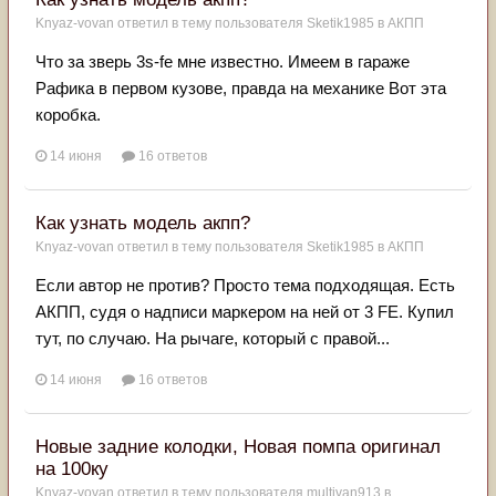
Knyaz-vovan
ответил в тему пользователя
Sketik1985
в
АКПП
Что за зверь 3s-fe мне известно. Имеем в гараже
Рафика в первом кузове, правда на механике Вот эта
коробка.
14 июня
16 ответов
Как узнать модель акпп?
Knyaz-vovan
ответил в тему пользователя
Sketik1985
в
АКПП
Если автор не против? Просто тема подходящая. Есть
АКПП, судя о надписи маркером на ней от 3 FE. Купил
тут, по случаю. На рычаге, который с правой...
14 июня
16 ответов
Новые задние колодки, Новая помпа оригинал
на 100ку
Knyaz-vovan
ответил в тему пользователя
multivan913
в