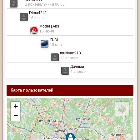
В понедельник в 06:53
Dima4241
16 июня
Model | Abs
15 июня
ZUM
10 мая
multivan913
22 апреля
Дачный
4 апреля
Карта пользователей