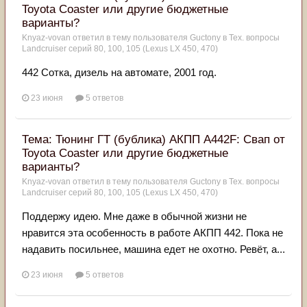
Toyota Coaster или другие бюджетные
варианты?
Knyaz-vovan
ответил в тему пользователя
Guctony
в
Тех. вопросы
Landcruiser серий 80, 100, 105 (Lexus LX 450, 470)
442 Сотка, дизель на автомате, 2001 год.
23 июня
5 ответов
Тема: Тюнинг ГТ (бублика) АКПП A442F: Свап от
Toyota Coaster или другие бюджетные
варианты?
Knyaz-vovan
ответил в тему пользователя
Guctony
в
Тех. вопросы
Landcruiser серий 80, 100, 105 (Lexus LX 450, 470)
Поддержу идею. Мне даже в обычной жизни не
нравится эта особенность в работе АКПП 442. Пока не
надавить посильнее, машина едет не охотно. Ревёт, а...
23 июня
5 ответов