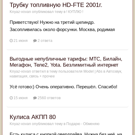
Трубку топливную HD-FTE 2001г.
Knyaz-vovan
опубликовал тему в
! КУПЛЮ !
Приветствую! Нужно на третий цилиндр.
Засопливилась около форсунки. Москва, родимая
21 июня
2 ответа
Выгодные непубличные тарифы: МТС, Билайн,
Мегафон, Теле2, Yota. Безлимитный интернет
Knyaz-vovan
ответил в тему пользователя
Model | Abs
в
Автозвук,
навигация, связь + прочее
Усë готово:) Очень оперативно. Перешёл. Спасибо!
15 июня
2560 ответов
Кулиса АКПП 80
Knyaz-vovan
опубликовал тему в
Подарю - Обменяю
Есть кулиса с кнопкой овердрайва. Нужна без неё, на