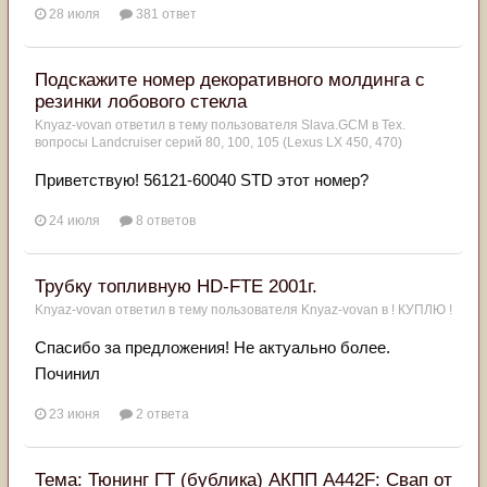
28 июля
381 ответ
Подскажите номер декоративного молдинга с
резинки лобового стекла
Knyaz-vovan
ответил в тему пользователя
Slava.GCM
в
Тех.
вопросы Landcruiser серий 80, 100, 105 (Lexus LX 450, 470)
Приветствую! 56121-60040 STD этот номер?
24 июля
8 ответов
Трубку топливную HD-FTE 2001г.
Knyaz-vovan
ответил в тему пользователя
Knyaz-vovan
в
! КУПЛЮ !
Спасибо за предложения! Не актуально более.
Починил
23 июня
2 ответа
Тема: Тюнинг ГТ (бублика) АКПП A442F: Свап от