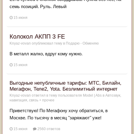
семь позиций. Руль. Левый
15 июня
Колокол АКПП 3 FE
Knyaz-vovan
опубликовал тему в
Подарю - Обменяю
В металл жалко, вдруг кому нужно.
15 июня
Выгодные непубличные тарифы: МТС, Билайн,
Мегафон, Теле2, Yota. Безлимитный интернет
Knyaz-vovan
ответил в тему пользователя
Model | Abs
в
Автозвук,
навигация, связь + прочее
Приветствую! По Мегафону хочу обратиться, в
Москве. По тысячу в месяц "заряжают" уже!
15 июня
2560 ответов