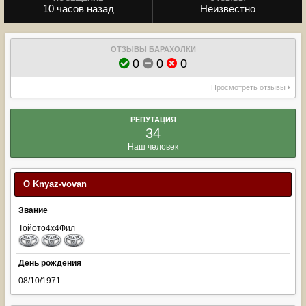
10 часов назад
Неизвестно
ОТЗЫВЫ БАРАХОЛКИ
0
0
0
Просмотреть отзывы
РЕПУТАЦИЯ
34
Наш человек
О Knyaz-vovan
Звание
Тойото4х4Фил
День рождения
08/10/1971