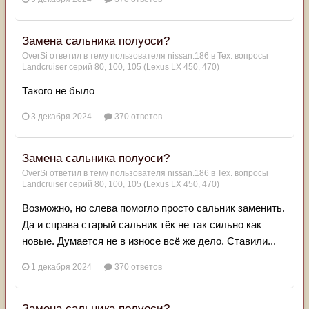
Замена сальника полуоси?
OverSi
ответил в тему пользователя
nissan.186
в
Тех. вопросы
Landcruiser серий 80, 100, 105 (Lexus LX 450, 470)
Такого не было
3 декабря 2024
370 ответов
Замена сальника полуоси?
OverSi
ответил в тему пользователя
nissan.186
в
Тех. вопросы
Landcruiser серий 80, 100, 105 (Lexus LX 450, 470)
Возможно, но слева помогло просто сальник заменить.
Да и справа старый сальник тёк не так сильно как
новые. Думается не в износе всё же дело. Ставили...
1 декабря 2024
370 ответов
Замена сальника полуоси?