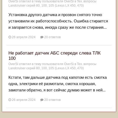
OverSi
ответил в тему пользователя
OverSi
в
Тех. вопросы
Landcruiser серий 80, 100, 105 (Lexus LX 450, 470)
Установка другого датчика и прозвон снятого точно
установили их работоспособность. Ошибка стирается
и загорается снова, иногда сразу же после стирания...
26 апреля 2024
20 ответов
Не работает датчик АБС спереди слева ТЛК
100
OverSi
ответил в тему пользователя
OverSi
в
Тех. вопросы
Landcruiser серий 80, 100, 105 (Lexus LX 450, 470)
Кстати, там дальше датчика под капотом есть смотка
одна, электрики её размотали, смотка хорошая,
замотали обратно, я вот сейчас думаю может в ней...
26 апреля 2024
20 ответов