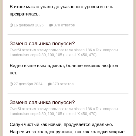
В итоге масло упало до указанного уровня и течь
прекратилась.
16 февраля 2025
370 ответов
Замена сальника полуоси?
OverSi
ответил в тему пользователя
nissan.186
в
Тех. вопросы
Landcruiser серий 80, 100, 105 (Lexus LX 450, 470)
Видео выше выкладывал, больше никаких люфтов
нет.
27 декабря 2024
370 ответов
Замена сальника полуоси?
OverSi
ответил в тему пользователя
nissan.186
в
Тех. вопросы
Landcruiser серий 80, 100, 105 (Lexus LX 450, 470)
Сапун чистый как новый, продувается идеально.
Нагрев из-за колодок ручника, так как колодки мокрые