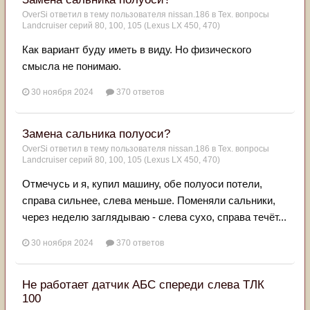
OverSi
ответил в тему пользователя
nissan.186
в
Тех. вопросы
Landcruiser серий 80, 100, 105 (Lexus LX 450, 470)
Как вариант буду иметь в виду. Но физического
смысла не понимаю.
30 ноября 2024
370 ответов
Замена сальника полуоси?
OverSi
ответил в тему пользователя
nissan.186
в
Тех. вопросы
Landcruiser серий 80, 100, 105 (Lexus LX 450, 470)
Отмечусь и я, купил машину, обе полуоси потели,
справа сильнее, слева меньше. Поменяли сальники,
через неделю заглядываю - слева сухо, справа течёт...
30 ноября 2024
370 ответов
Не работает датчик АБС спереди слева ТЛК
100