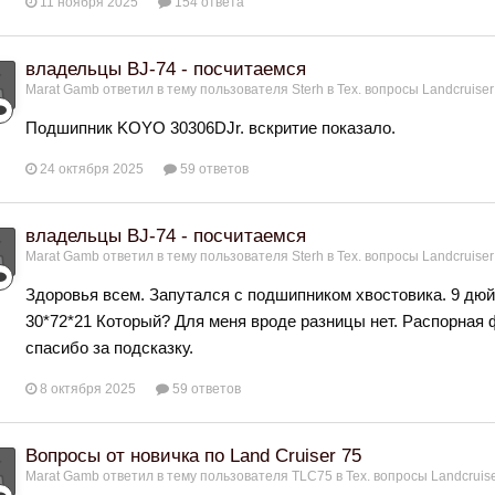
11 ноября 2025
154 ответа
владельцы BJ-74 - посчитаемся
Marat Gamb
ответил в тему пользователя
Sterh
в
Тех. вопросы Landcruiser
Подшипник KOYO 30306DJr. вскритие показало.
24 октября 2025
59 ответов
владельцы BJ-74 - посчитаемся
Marat Gamb
ответил в тему пользователя
Sterh
в
Тех. вопросы Landcruiser
Здоровья всем. Запутался с подшипником хвостовика. 9 дюй
30*72*21 Который? Для меня вроде разницы нет. Распорная 
спасибо за подсказку.
8 октября 2025
59 ответов
Вопросы от новичка по Land Cruiser 75
Marat Gamb
ответил в тему пользователя
TLC75
в
Тех. вопросы Landcruise