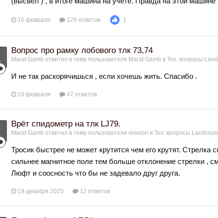
(высвел ) , в итоге машина на учете. Правда на этой машине 
10 февраля
129 ответов
1
Вопрос про рамку лобового тлк 73,74
Marat Gamb
ответил в тему пользователя
Marat Gamb
в
Тех. вопросы Land
И не так раскорячишься , если хочешь жить. Спасибо .
10 февраля
47 ответов
Врёт спидометр на тлк LJ79.
Marat Gamb
ответил в тему пользователя
rewoon
в
Тех. вопросы Landcruise
Тросик быстрее не может крутится чем его крутят. Стрелка 
сильнее магнитное поле тем больше отклонение стрелки , смот
Люфт и соосность что бы не задевало друг друга.
19 декабря 2025
12 ответов