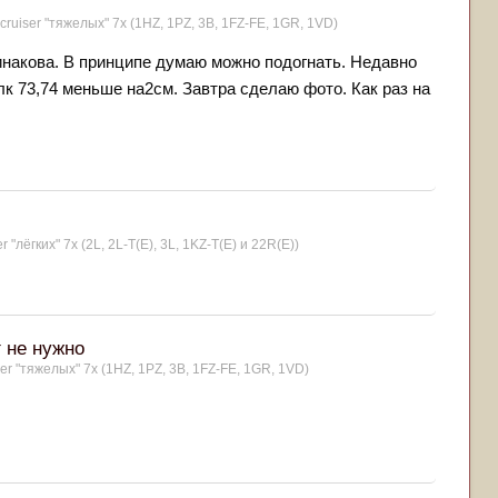
cruiser "тяжелых" 7x (1HZ, 1PZ, 3B, 1FZ-FE, 1GR, 1VD)
одинакова. В принципе думаю можно подогнать. Недавно
лк 73,74 меньше на2см. Завтра сделаю фото. Как раз на
 "лёгких" 7x (2L, 2L-T(Е), 3L, 1KZ-T(E) и 22R(Е))
г не нужно
er "тяжелых" 7x (1HZ, 1PZ, 3B, 1FZ-FE, 1GR, 1VD)