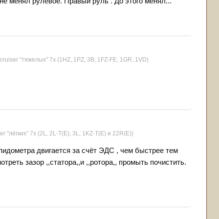
не менял рулевое. Правый руль . До этого менял...
cruiser "тяжелых" 7x (1HZ, 1PZ, 3B, 1FZ-FE, 1GR, 1VD)
r "лёгких" 7x (2L, 2L-T(Е), 3L, 1KZ-T(E) и 22R(Е))
спидометра двигается за счёт ЭДС , чем быстрее тем
реть зазор ,,статора,,и ,,ротора,, промыть почистить.