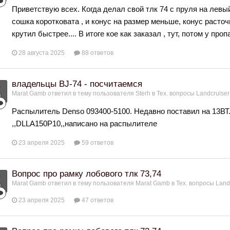
Приветствую всех. Когда делал свой тлк 74 с пруля на левый
сошка коротковата , и конус на размер меньше, конус расточ
крутил быстрее.... В итоге кое как заказал , тут, потом у проп
28 августа 2025
88 ответов
владельцы BJ-74 - посчитаемся
Marat Gamb
ответил в тему пользователя
Sterh
в
Тех. вопросы Landcruiser
Распылитель Denso 093400-5100. Недавно поставил на 13ВТ. 
,,DLLA150P10,,написано на распылителе
23 апреля 2025
59 ответов
Вопрос про рамку лобового тлк 73,74
Marat Gamb
ответил в тему пользователя
Marat Gamb
в
Тех. вопросы Land
23 апреля 2025
47 ответов