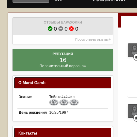
ОТЗЫВЫ БАРАХОЛКИ
0
0
0
Просмотреть отзывы
РЕПУТАЦИЯ
16
Положительный персонаж
О Marat Gamb
Звание
Тойото4х4Фил
День рождения
10/25/1967
Контакты