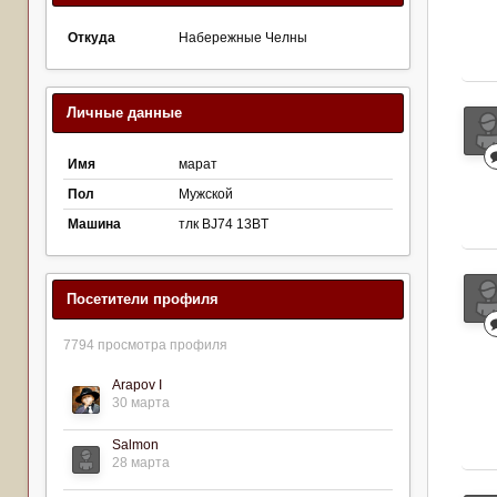
Откуда
Набережные Челны
Личные данные
Имя
марат
Пол
Мужской
Машина
тлк BJ74 13BT
Посетители профиля
7794 просмотра профиля
Arapov I
30 марта
Salmon
28 марта