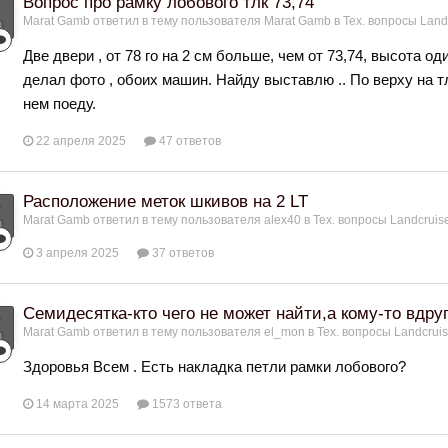
Вопрос про рамку лобового тлк 73,74
Marat Gamb
ответил в тему пользователя
Marat Gamb
в
Тех. вопросы Land
Две двери , от 78 го на 2 см больше, чем от 73,74, высота 
делал фото , обоих машин. Найду выставлю .. По верху на т
нем поеду.
22 апреля 2025
47 ответов
Расположение меток шкивов на 2 LT
Marat Gamb
ответил в тему пользователя
alex40
в
Тех. вопросы Landcruiser
3 апреля 2025
37 ответов
Семидесятка-кто чего не может найти,а кому-то вдру
Marat Gamb
ответил в тему пользователя
el_mon
в
Тех. вопросы Landcruis
Здоровья Всем . Есть накладка петли рамки лобового?
14 марта 2025
1573 ответа