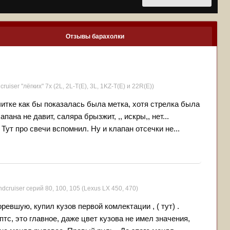
Отзывы барахолки
ruiser "лёгких" 7x (2L, 2L-T(Е), 3L, 1KZ-T(E) и 22R(Е))
читке как бы показалась была метка, хотя стрелка была
апана не давит, саляра брызжит, ,, искры,, нет...
 Тут про свечи вспомнил. Ну и клапан отсечки не...
dcruiser серий 80, 100, 105 (Lexus LX 450, 470)
ревшую, купил кузов первой комлектации , ( тут) .
птс, это главное, даже цвет кузова не имел значения,