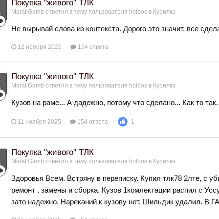
Покупка "живого" ТЛК
Marat Gamb
ответил в тему пользователя
holbos
в
Курилка
Не вырывай слова из контекста. Дорого это значит, все сделать
12 ноября 2025
154 ответа
Покупка "живого" ТЛК
Marat Gamb
ответил в тему пользователя
holbos
в
Курилка
Кузов на раме... А дадежно, потому что сделано... Как то так.
11 ноября 2025
154 ответа
1
Покупка "живого" ТЛК
Marat Gamb
ответил в тему пользователя
holbos
в
Курилка
Здоровья Всем. Встряну в переписку. Купил тлк78 2лте, с уб
ремонт , замены и сборка. Кузов 1комлектации распил с Уссу
зато надежно. Нареканий к кузову нет. Шильдик удалил. В Г