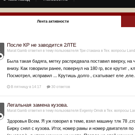
Лента активности
После КР не заводится 2ЛТЕ
Marat Gamb
ответил в тему пользователя
Три стакана
в
Тех. вопросы Landc
Была такая бадяга, метку распредвала поставил вверху, на 
внизу. Как говорили ранее, повернул на 180 гр, все крутит , кл
Посмотрел, исправил ... Крутишь долго , схатывает еле ,еле.
В пятницу в 14:17
30 ответов
Легальная замена кузова.
Marat Gamb
ответил в тему пользователя
Evgeniy Omsk
в
Тех. вопросы Lan
Здоровья Всем. Я уж говорил в теме, взял машину тлк 78 ,сго
Бирку снял с кузова. Итог, номер рамы и номер двигателя по 