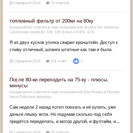
4 февраля 2024
75 ответов
топливный фильтр от 200ки на 80ку
Karagandinec
ответил в тему пользователя
ScuM
в
Тех. вопросы
Landcruiser серий 80, 100, 105 (Lexus LX 450, 470)
Я из двух кусков уголка сварил кронштейн. Доступ к
сливу отличный, шланги штатные как там и были.
2 февраля 2024
241 ответ
1
После 80-ки переходить на 75-ку - плюсы,
минусы
Karagandinec
ответил в тему пользователя
Dos-Prados
в
Прочие
околоТойотные вопросы.
Сам недели 2 назад хотел поехать и еë купить, уже
деньги ляшку жгли. Но подумав сколько под себя
придëтся переделать, и мотор другой, и фултайм, и...
2 февраля 2024
75 ответов