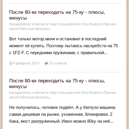
После 80-ки переходить на 75-ку - плюсы,
минусы
Karagandinec
ответил в тему пользователя
Dos-Prados
в
Прочие
околоТойотные вопросы.
Вот только мотор меня и остановил в последний
момент еë купить. Поэтому пытаюсь наскребсти на 75
с 1FZ-F. С передними пружинами, с правильной...
4 февраля 2024
75 ответов
После 80-ки переходить на 75-ку - плюсы,
минусы
Karagandinec
ответил в тему пользователя
Dos-Prados
в
Прочие
околоТойотные вопросы.
Не получилось, человек подвëл. А у бигпузо машина
самая дешевая на рынке, ухоженная, блокировки. 2
бака, мост разгруженный. Имхо можно 80ку на неë...