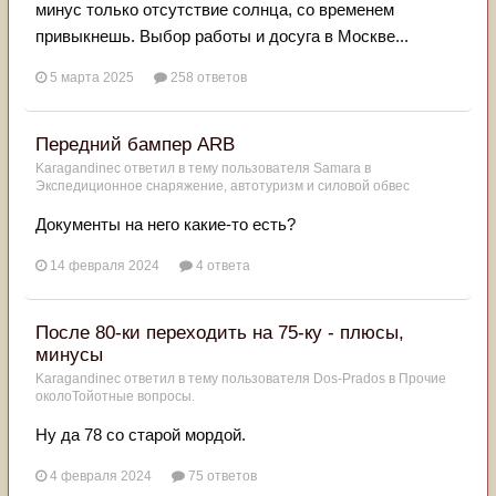
минус только отсутствие солнца, со временем
привыкнешь. Выбор работы и досуга в Москве...
5 марта 2025
258 ответов
Передний бампер ARB
Karagandinec
ответил в тему пользователя
Samara
в
Экспедиционное снаряжение, автотуризм и силовой обвес
Документы на него какие-то есть?
14 февраля 2024
4 ответа
После 80-ки переходить на 75-ку - плюсы,
минусы
Karagandinec
ответил в тему пользователя
Dos-Prados
в
Прочие
околоТойотные вопросы.
Ну да 78 со старой мордой.
4 февраля 2024
75 ответов