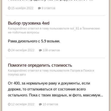
15 ноября 2022
9 ответов
Выбор грузовика 4wd
Karagandinec
ответил в тему пользователя
sol_81
в
Технические
не-тойотные вопросы
Рама дизельного с 5.9 возьми.
24 октября 2022
108 ответов
Помогите определить стоимость
Karagandinec
ответил в тему пользователя
Патрик
в
Поиск и
покупка авто
От 400, за нормальную раму и документы, если
дороже, то отталкиваться от состояния всего
остального. Пока с твоих вводных, м фото, максимум...
12 октября 2022
10 ответов