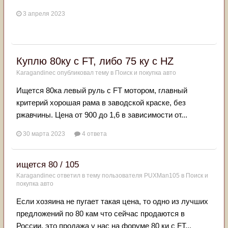
3 апреля 2023
Куплю 80ку с FT, либо 75 ку с HZ
Karagandinec
опубликовал тему в
Поиск и покупка авто
Ищется 80ка левый руль с FT мотором, главный
критерий хорошая рама в заводской краске, без
ржавчины. Цена от 900 до 1,6 в зависимости от...
30 марта 2023
4 ответа
ищется 80 / 105
Karagandinec
ответил в тему пользователя
PUXMan105
в
Поиск и
покупка авто
Если хозяина не пугает такая цена, то одно из лучших
предложений по 80 кам что сейчас продаются в
России, это продажа у нас на форуме 80 ки с FT...