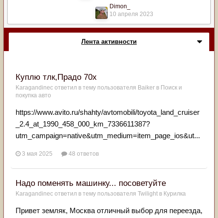
Dimon_
10 апреля 2023
Лента активности
Куплю тлк,Прадо 70x
Karagandinec
ответил в тему пользователя
Baiker
в
Поиск и
покупка авто
https://www.avito.ru/shahty/avtomobili/toyota_land_cruiser
_2.4_at_1990_458_000_km_7336611387?
utm_campaign=native&utm_medium=item_page_ios&ut...
3 мая 2025
48 ответов
Надо поменять машинку... посоветуйте
Karagandinec
ответил в тему пользователя
Twilight
в
Курилка
Привет земляк, Москва отличный выбор для переезда,