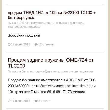
продам ТНВД 1HZ от 105-ки №22100-1С100 +
6штфорсунок
Тыква
ответил в тему пользователя
Тыква
в
Двигатель,
трансмиссия, подвеска
форсунки проданы
17 июня 2018
12 ответов
Продам задние пружины OME-724 от
TLC200
Тыква
опубликовал тему в
Двигатель, трансмиссия, подвеска
Продам б/у задние амортизаторы ARB OME от TLC
200 №60030 - есть 3шт стоимость за 1шт -4тыр или
10тыр за все Г. москва 8916 681 71 73 михаил
17 июня 2018
2 ответа