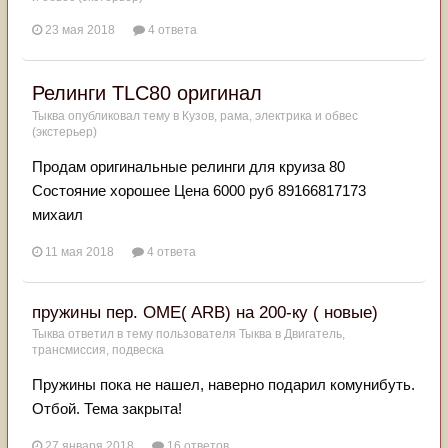
23 мая 2018
4 ответа
Релинги TLC80 оригинал
Тыква
опубликовал тему в
Кузов, рама, электрика и обвес
(экстерьер)
Продам оригинальные релинги для круиза 80
Состояние хорошее Цена 6000 руб 89166817173
михаил
11 мая 2018
4 ответа
пружины пер. OME( ARB) на 200-ку ( новые)
Тыква
ответил в тему пользователя
Тыква
в
Двигатель,
трансмиссия, подвеска
Пружины пока не нашел, наверно подарил комунибуть.
Отбой. Тема закрыта!
27 января 2018
16 ответов