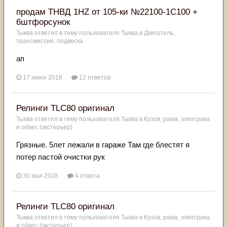
продам ТНВД 1HZ от 105-ки №22100-1С100 +
6штфорсунок
Тыква
ответил в тему пользователя
Тыква
в
Двигатель,
трансмиссия, подвеска
ап
17 июня 2018
12 ответов
Релинги TLC80 оригинал
Тыква
ответил в тему пользователя
Тыква
в
Кузов, рама, электрика
и обвес (экстерьер)
Грязные. 5лет лежали в гараже Там где блестят я
потер пастой очистки рук
30 мая 2018
4 ответа
Релинги TLC80 оригинал
Тыква
ответил в тему пользователя
Тыква
в
Кузов, рама, электрика
и обвес (экстерьер)