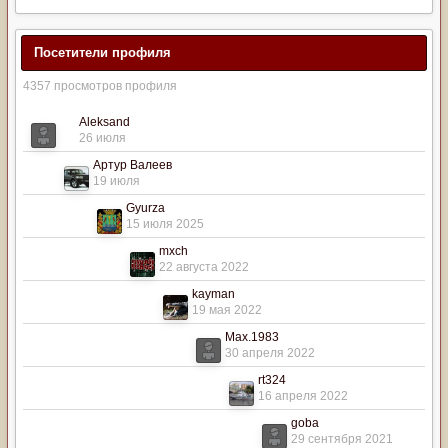
Посетители профиля
4357 просмотров профиля
Aleksand
26 июля
Артур Валеев
19 июля
Gyurza
15 июля 2025
mxch
22 августа 2022
kayman
19 мая 2022
Max.1983
30 апреля 2022
rt324
16 апреля 2022
goba
29 сентября 2021