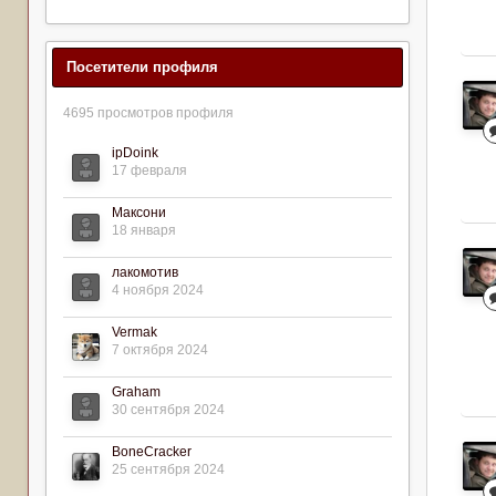
Посетители профиля
4695 просмотров профиля
ipDoink
17 февраля
Максони
18 января
лакомотив
4 ноября 2024
Vermak
7 октября 2024
Graham
30 сентября 2024
BoneCracker
25 сентября 2024