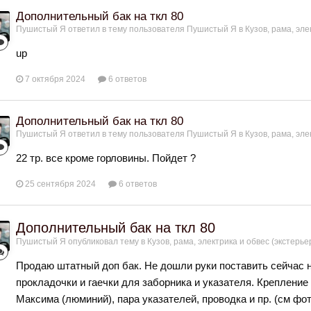
Дополнительный бак на ткл 80
Пушистый Я
ответил в тему пользователя
Пушистый Я
в
Кузов, рама, эле
up
7 октября 2024
6 ответов
Дополнительный бак на ткл 80
Пушистый Я
ответил в тему пользователя
Пушистый Я
в
Кузов, рама, эле
22 тр. все кроме горловины. Пойдет ?
25 сентября 2024
6 ответов
Дополнительный бак на ткл 80
Пушистый Я
опубликовал тему в
Кузов, рама, электрика и обвес (экстерье
Продаю штатный доп бак. Не дошли руки поставить сейчас н
прокладочки и гаечки для заборника и указателя. Крепление 
Максима (люминий), пара указателей, проводка и пр. (см фо