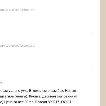
ктрика и обвес (экстерьер)
ктрика и обвес (экстерьер)
р)
е актуально уже. В комплекте сам бак. Новые
штатное (ленты). Кнопка, двойная горловина от
то) Цена за все 30 т.р. Вотсап 8902171ООО1