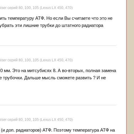
iser серий 80, 100, 105 (Lexus LX 450, 470)
дить температуру АТФ. Но если Вы считаете что это не
 убрать эти лишние трубки до штатного радиатора
iser серий 80, 100, 105 (Lexus LX 450, 470)
0 мм. Это на митсубисях 8. А во-вторых, полная замена
е трубочки. Дальше мысль сможете развить ? И не
iser серий 80, 100, 105 (Lexus LX 450, 470)
(и доп. радиаторов) АТФ. Поэтому температура АТФ на