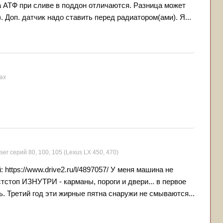
ра АТФ при сливе в поддон отличаются. Разница может
. Доп. датчик надо ставить перед радиатором(ами). Я...
ах
ser серий 80, 100, 105 (Lexus LX 450, 470)
https://www.drive2.ru/l/4897057/ У меня машина не
стстоп ИЗНУТРИ - карманы, пороги и двери... в первое
. Третий год эти жирные пятна снаружи не смываются...