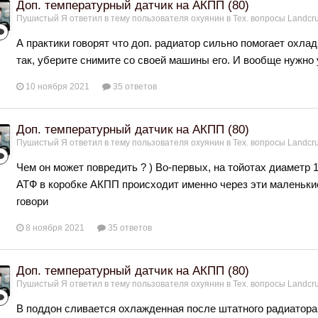
Доп. температурный датчик на АКПП (80)
Пушистый Я
ответил в тему пользователя
охуянин
в
Тех. вопросы Landcru
А практики говорят что доп. радиатор сильно помогает охла
так, уберите снимите со своей машины его. И вообще нужно
10 ноября 2021
35 ответов
Доп. температурный датчик на АКПП (80)
Пушистый Я
ответил в тему пользователя
охуянин
в
Тех. вопросы Landcru
Чем он может повредить ? ) Во-первых, на тойотах диаметр 1
АТФ в коробке АКПП происходит именно через эти маленьки
говори
8 ноября 2021
35 ответов
Доп. температурный датчик на АКПП (80)
Пушистый Я
ответил в тему пользователя
охуянин
в
Тех. вопросы Landcru
В поддон сливается охлажденная после штатного радиатора 