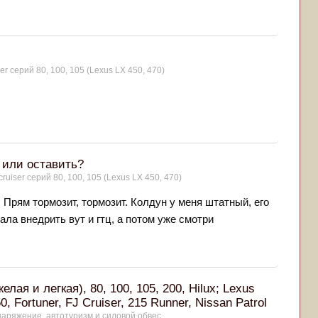
er серий 80, 100, 105 (Lexus LX 450, 470)
 или оставить?
ruiser серий 80, 100, 105 (Lexus LX 450, 470)
. Прям тормозит, тормозит. Колдун у меня штатный, его
ла внедрить вут и гтц, а потом уже смотри
лая и легкая), 80, 100, 105, 200, Hilux; Lexus
 Fortuner, FJ Cruiser, 215 Runner, Nissan Patrol
аряжение, автотуризм и силовой обвес