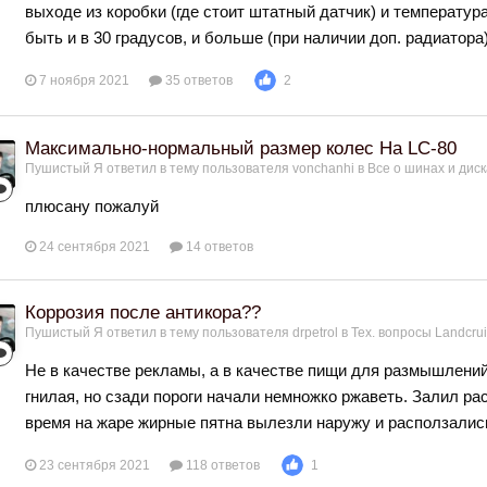
выходе из коробки (где стоит штатный датчик) и температу
быть и в 30 градусов, и больше (при наличии доп. радиатора)
7 ноября 2021
35 ответов
2
Максимально-нормальный размер колес На LC-80
Пушистый Я
ответил в тему пользователя
vonchanhi
в
Все о шинах и диск
плюсану пожалуй
24 сентября 2021
14 ответов
Коррозия после антикора??
Пушистый Я
ответил в тему пользователя
drpetrol
в
Тех. вопросы Landcrui
Не в качестве рекламы, а в качестве пищи для размышлений: 
гнилая, но сзади пороги начали немножко ржаветь. Залил ра
время на жаре жирные пятна вылезли наружу и расползались
23 сентября 2021
118 ответов
1