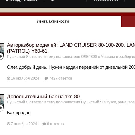
Лента активности
Авторазбор моделей: LAND CRUISER 80-100-200. LA
(PATROL) Y60-61.
Пушистый Я
ответил в тему пользователя
ОЛЕГ800
в
Машина в разбор и
Олег, добрый день. Нужен кардан передний от дизельной 200
16 октября 2024
7427 ответов
Дополнительный бак на ткл 80
Пушистый Я
ответил в тему пользователя
Пушистый Я
в
Кузов, рама, эле
Бак продан
7 октября 2024
6 ответов