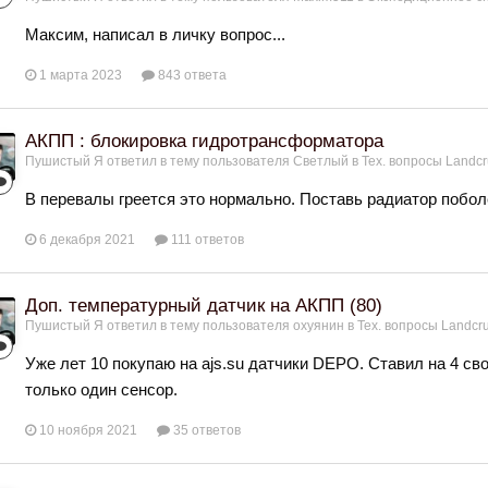
Максим, написал в личку вопрос...
1 марта 2023
843 ответа
АКПП : блокировка гидротрансформатора
Пушистый Я
ответил в тему пользователя
Светлый
в
Тех. вопросы Landcru
В перевалы греется это нормально. Поставь радиатор поболе
6 декабря 2021
111 ответов
Доп. температурный датчик на АКПП (80)
Пушистый Я
ответил в тему пользователя
охуянин
в
Тех. вопросы Landcru
Уже лет 10 покупаю на ajs.su датчики DEPO. Ставил на 4 сво
только один сенсор.
10 ноября 2021
35 ответов