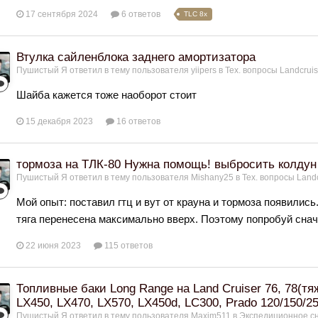
17 сентября 2024
6 ответов
TLC 8x
Втулка сайленблока заднего амортизатора
Пушистый Я
ответил в тему пользователя
yiipers
в
Тех. вопросы Landcruis
Шайба кажется тоже наоборот стоит
15 декабря 2023
16 ответов
тормоза на ТЛК-80 Нужна помощь! выбросить колдун
Пушистый Я
ответил в тему пользователя
Mishany25
в
Тех. вопросы Landc
Мой опыт: поставил гтц и вут от крауна и тормоза появились
тяга перенесена максимально вверх. Поэтому попробуй снача
22 июня 2023
115 ответов
Топливные баки Long Range на Land Cruiser 76, 78(тяже
LX450, LX470, LX570, LX450d, LC300, Prado 120/150/250,
Пушистый Я
ответил в тему пользователя
Maxim511
в
Экспедиционное сн