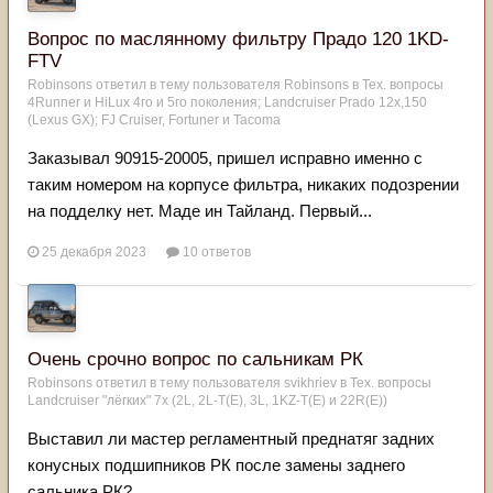
Вопрос по маслянному фильтру Прадо 120 1KD-
FTV
Robinsons
ответил в тему пользователя
Robinsons
в
Тех. вопросы
4Runner и HiLux 4го и 5го поколения; Landсruiser Prado 12x,150
(Lexus GX); FJ Cruiser, Fortuner и Tacoma
Заказывал 90915-20005, пришел исправно именно с
таким номером на корпусе фильтра, никаких подозрении
на подделку нет. Маде ин Тайланд. Первый...
25 декабря 2023
10 ответов
Очень срочно вопрос по сальникам РК
Robinsons
ответил в тему пользователя
svikhriev
в
Тех. вопросы
Landcruiser "лёгких" 7x (2L, 2L-T(Е), 3L, 1KZ-T(E) и 22R(Е))
Выставил ли мастер регламентный преднатяг задних
конусных подшипников РК после замены заднего
сальника РК?