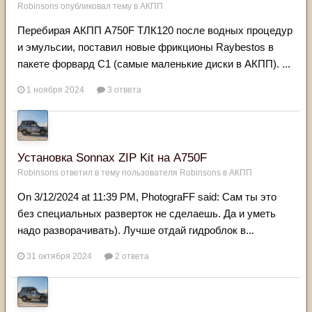
Robinsons
опубликовал тему в
АКПП
Перебирая АКПП А750F ТЛК120 после водных процедур
и эмульсии, поставил новые фрикционы Raybestos в
пакете форвард С1 (самые маленькие диски в АКПП). ...
1 ноября 2024
3 ответа
Установка Sonnax ZIP Kit на A750F
Robinsons
ответил в тему пользователя
Robinsons
в
АКПП
On 3/12/2024 at 11:39 PM, PhotograFF said: Сам ты это
без специальных разверток не сделаешь. Да и уметь
надо разворачивать). Лучше отдай гидроблок в...
31 октября 2024
2 ответа