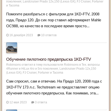
поколения; Landсruiser Prado 12x,150 (Lexus GX); FJ Cruiser, Fortuner
и Tacoma
Помогите разобраться с фильтром для 1KD-FTV, 2008
года, Прадо 120. До сих пор ставил афтермаркет Mahle
OC988, но качество в последнее время просто...
16 декабря 2023
10 ответов
Обучение пилотного предвпрыска 1KD-FTV
Robinsons
ответил в тему пользователя
Robinsons
в
Тех. вопросы
4Runner и HiLux 4го и 5го поколения; Landсruiser Prado 12x,150
(Lexus GX); FJ Cruiser, Fortuner и Tacoma
Сам спросил, сам и отвечаю. На Прадо 120, 2008 года с
1KD-FTV 173 л.с. Techstream не предоставляет опцию
обучения пилотного предвпрыска. Как понимаю, эта...
12 мая 2023
3 ответа