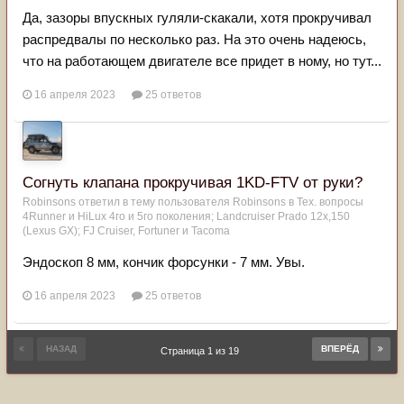
Да, зазоры впускных гуляли-скакали, хотя прокручивал
распредвалы по несколько раз. На это очень надеюсь,
что на работающем двигателе все придет в ному, но тут...
16 апреля 2023
25 ответов
Согнуть клапана прокручивая 1KD-FTV от руки?
Robinsons
ответил в тему пользователя
Robinsons
в
Тех. вопросы
4Runner и HiLux 4го и 5го поколения; Landсruiser Prado 12x,150
(Lexus GX); FJ Cruiser, Fortuner и Tacoma
Эндоскоп 8 мм, кончик форсунки - 7 мм. Увы.
16 апреля 2023
25 ответов
НАЗАД
ВПЕРЁД
Страница 1 из 19