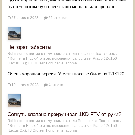
бухтел, потом бухтение стало меньше или пропало...
27 апреля 2023
25 ответов
Не горят габариты
Robinsons
ответил в тему пользователя
трассер
в
Тех. вопросы
4Runner и HiLux 4го и 5го поколения; Landсruiser Prado 12x,150
(Lexus GX); FJ Cruiser, Fortuner и Tacoma
Очень хорошая версия. У меня похоже было на ТЛК120.
19 апреля 2023
4 ответа
Согнуть клапана прокручивая 1KD-FTV от руки?
Robinsons
ответил в тему пользователя
Robinsons
в
Тех. вопросы
4Runner и HiLux 4го и 5го поколения; Landсruiser Prado 12x,150
(Lexus GX); FJ Cruiser, Fortuner и Tacoma