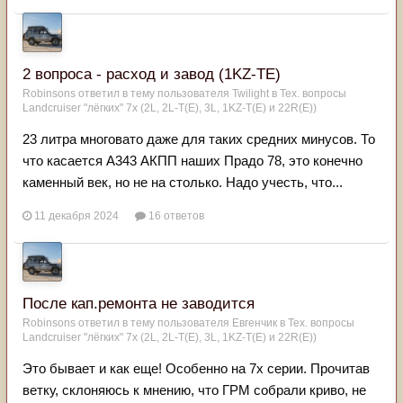
2 вопроса - расход и завод (1KZ-TE)
Robinsons
ответил в тему пользователя
Twilight
в
Тех. вопросы
Landcruiser "лёгких" 7x (2L, 2L-T(Е), 3L, 1KZ-T(E) и 22R(Е))
23 литра многовато даже для таких средних минусов. То
что касается А343 АКПП наших Прадо 78, это конечно
каменный век, но не на столько. Надо учесть, что...
11 декабря 2024
16 ответов
После кап.ремонта не заводится
Robinsons
ответил в тему пользователя
Евгенчик
в
Тех. вопросы
Landcruiser "лёгких" 7x (2L, 2L-T(Е), 3L, 1KZ-T(E) и 22R(Е))
Это бывает и как еще! Особенно на 7х серии. Прочитав
ветку, склоняюсь к мнению, что ГРМ собрали криво, не