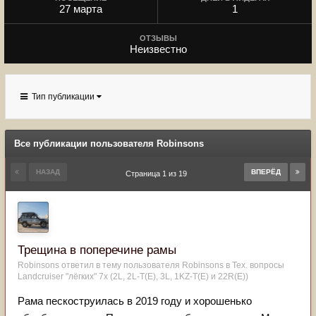
27 марта
1
ОТЗЫВЫ
Неизвестно
Тип публикации
Все публикации пользователя Robinsons
НАЗАД
ВПЕРЁД
Страница 1 из 19
Трещина в поперечине рамы
Robinsons
ответил в тему пользователя
Robinsons
в
Тех. вопросы
Landcruiser "лёгких" 7x (2L, 2L-T(Е), 3L, 1KZ-T(E) и 22R(Е))
Рама пескоструилась в 2019 году и хорошенько