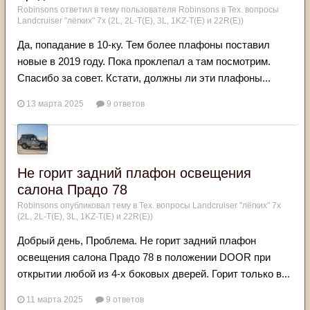
Robinsons
ответил в тему пользователя
Robinsons
в
Тех. вопросы
Landcruiser "лёгких" 7x (2L, 2L-T(Е), 3L, 1KZ-T(E) и 22R(Е))
Да, попадание в 10-ку. Тем более плафоны поставил
новые в 2019 году. Пока проклепал а там посмотрим.
Спасибо за совет. Кстати, должны ли эти плафоны...
13 марта 2025
9 ответов
Не горит задний плафон освещения
салона Прадо 78
Robinsons
опубликовал тему в
Тех. вопросы Landcruiser "лёгких" 7x
(2L, 2L-T(Е), 3L, 1KZ-T(E) и 22R(Е))
Добрый день, Проблема. Не горит задний плафон
освещения салона Прадо 78 в положении DOOR при
открытии любой из 4-х боковых дверей. Горит только в...
11 марта 2025
9 ответов