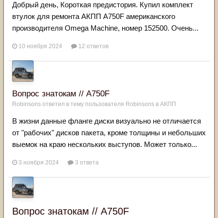
Добрый день, Короткая предистория. Купил комплект
втулок для ремонта АКПП А750F американского
производителя Omega Machine, номер 152500. Очень...
10 ноября 2024
12 ответов
Вопрос знатокам // А750F
Robinsons
ответил в тему пользователя
Robinsons
в
АКПП
В жизни данные фланге диски визуально не отличается
от "рабочих" дисков пакета, кроме толщины и небольших
выемок на краю нескольких выступов. Может только...
3 ноября 2024
3 ответа
Вопрос знатокам // А750F