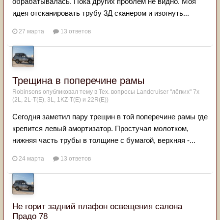
обрабатывалась. Пока других проблем не видно. Моя
идея отсканировать трубу 3Д сканером и изогнуть...
27 марта
13 ответов
Трещина в поперечине рамы
Robinsons
опубликовал тему в
Тех. вопросы Landcruiser "лёгких" 7x
(2L, 2L-T(Е), 3L, 1KZ-T(E) и 22R(Е))
Сегодня заметил пару трещин в той поперечине рамы где
крепится левый амортизатор. Простучал молотком,
нижняя часть трубы в толщине с бумагой, верхняя -...
24 марта
13 ответов
Не горит задний плафон освещения салона
Прадо 78