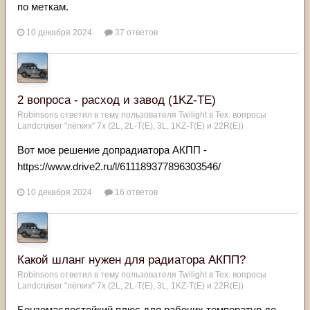
по меткам.
10 декабря 2024
37 ответов
2 вопроса - расход и завод (1KZ-TE)
Robinsons
ответил в тему пользователя
Twilight
в
Тех. вопросы
Landcruiser "лёгких" 7x (2L, 2L-T(Е), 3L, 1KZ-T(E) и 22R(Е))
Вот мое решение допрадиатора АКПП -
https://www.drive2.ru/l/611189377896303546/
10 декабря 2024
16 ответов
Какой шланг нужен для радиатора АКПП?
Robinsons
ответил в тему пользователя
Twilight
в
Тех. вопросы
Landcruiser "лёгких" 7x (2L, 2L-T(Е), 3L, 1KZ-T(E) и 22R(Е))
Бензомаслостойкий плюс для рабочих температур до