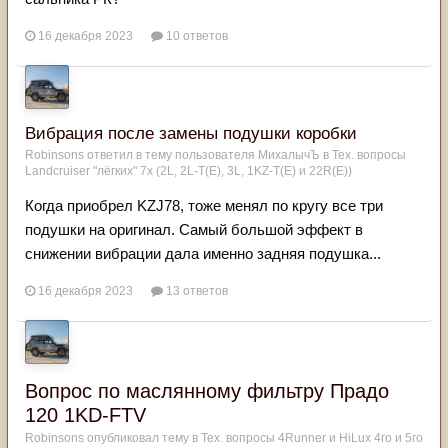
16 декабря 2023
10 ответов
Вибрация после замены подушки коробки
Robinsons
ответил в тему пользователя
МихалычЪ
в
Тех. вопросы
Landcruiser "лёгких" 7x (2L, 2L-T(Е), 3L, 1KZ-T(E) и 22R(Е))
Когда приобрел KZJ78, тоже менял по кругу все три
подушки на оригинал. Самый большой эффект в
снижении вибрации дала именно задняя подушка...
16 декабря 2023
13 ответов
Вопрос по маслянному фильтру Прадо
120 1KD-FTV
Robinsons
опубликовал тему в
Тех. вопросы 4Runner и HiLux 4го и 5го