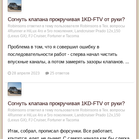
Согнуть клапана прокручивая 1KD-FTV от руки?
Robinsons
ответил в тему пользователя
Robinsons
в
Тех. вопросы
4Runner и HiLux 4го и 5го поколения; Landсruiser Prado 12x,150
(Lexus GX); FJ Cruiser, Fortuner и Tacoma
Проблема в том, что я совершил ошибку в
последовательности работ - сперва начал чистить
впускные каналы, а потом замерять зазоры клапанов. ...
28 апреля 2023
25 ответов
Согнуть клапана прокручивая 1KD-FTV от руки?
Robinsons
ответил в тему пользователя
Robinsons
в
Тех. вопросы
4Runner и HiLux 4го и 5го поколения; Landсruiser Prado 12x,150
(Lexus GX); FJ Cruiser, Fortuner и Tacoma
Итак, собрал, прописал форсунки. Все работает,
крутится, едет, не дымит. С самого начала как бы слегка