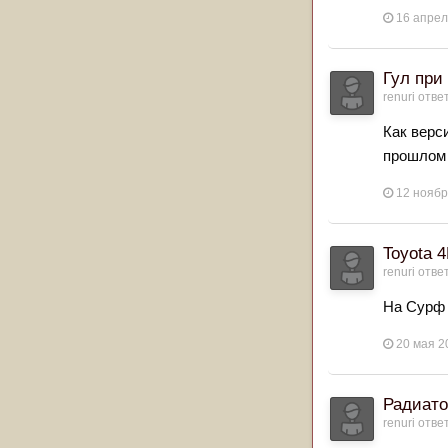
16 апрел
Гул при
renuri
ответ
Как верс
прошлом с
12 ноябр
Toyota 
renuri
ответ
На Сурф 
20 мая 2
Радиато
renuri
ответ