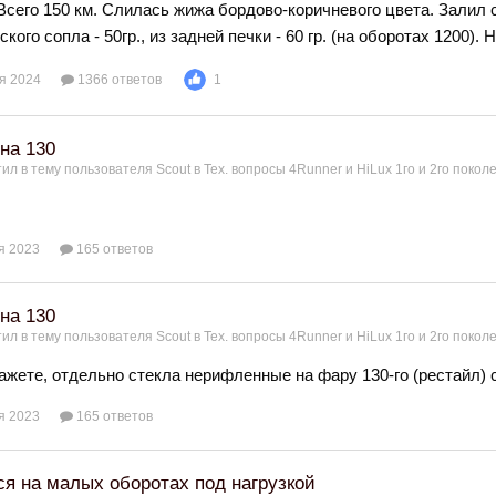
 Всего 150 км. Слилась жижа бордово-коричневого цвета. Залил 
кого сопла - 50гр., из задней печки - 60 гр. (на оборотах 1200).
я 2024
1366 ответов
1
на 130
ил в тему пользователя
Scout
в
Тех. вопросы 4Runner и HiLux 1го и 2го покол
я 2023
165 ответов
на 130
ил в тему пользователя
Scout
в
Тех. вопросы 4Runner и HiLux 1го и 2го покол
ажете, отдельно стекла нерифленные на фару 130-го (рестайл) 
я 2023
165 ответов
ся на малых оборотах под нагрузкой