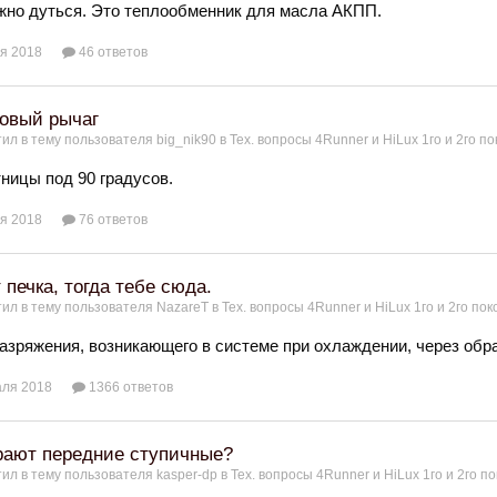
жно дуться. Это теплообменник для масла АКПП.
я 2018
46 ответов
овый рычаг
ил в тему пользователя
big_nik90
в
Тех. вопросы 4Runner и HiLux 1го и 2го п
отницы под 90 градусов.
я 2018
76 ответов
 печка, тогда тебе сюда.
ил в тему пользователя
NazareT
в
Тех. вопросы 4Runner и HiLux 1го и 2го по
разряжения, возникающего в системе при охлаждении, через обр
аля 2018
1366 ответов
рают передние ступичные?
ил в тему пользователя
kasper-dp
в
Тех. вопросы 4Runner и HiLux 1го и 2го п