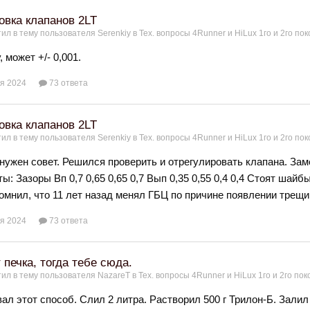
овка клапанов 2LT
ил в тему пользователя
Serenkiy
в
Тех. вопросы 4Runner и HiLux 1го и 2го по
, может +/- 0,001.
я 2024
73 ответа
овка клапанов 2LT
ил в тему пользователя
Serenkiy
в
Тех. вопросы 4Runner и HiLux 1го и 2го по
 нужен совет. Решился проверить и отрегулировать клапана. З
ы: Зазоры Вп 0,7 0,65 0,65 0,7 Вып 0,35 0,55 0,4 0,4 Стоят шайбы
омнил, что 11 лет назад менял ГБЦ по причине появлении трещин
я 2024
73 ответа
 печка, тогда тебе сюда.
ил в тему пользователя
NazareT
в
Тех. вопросы 4Runner и HiLux 1го и 2го по
ал этот способ. Слил 2 литра. Растворил 500 г Трилон-Б. Залил