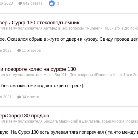
ря 2023
942 ответа
3
верь Сурф 130 стеклоподъемник
ил в тему пользователя
АртМед
в
Тех. вопросы 4Runner и HiLux 1го и 2го по
ое. Оказался обрыв в жгуте от двери к кузову. Свиду провод цел
я 2022
11 ответов
ри повороте колес на сурфе 130
ил в тему пользователя
Maks_Surf 91
в
Тех. вопросы 4Runner и HiLux 1го и 2
без смазки тоже издают скрип ( треск).
я 2021
34 ответа
нер/Сюрф130 продаю
ил в тему пользователя
Бродяга Марийский
в
Двигатель, трансмиссия, подве
вую. На Сурф 130 есть рулевая тяга поперечная ( та что между